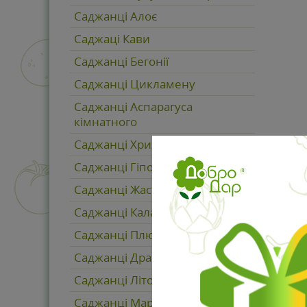
Саджанці Алоє
Саджаці Кави
Саджанці Бегонії
Саджанці Цикламену
Саджанці Аспарагуса
кімнатного
Саджанці Хризантеми
Саджанці Гіпоестесу
Саджанці Жасміну
Саджанці Каланхоє
Саджанці Плюща кімнатного
Саджанці Драцени
Саджанці Літопсів
Саджанці Маранти