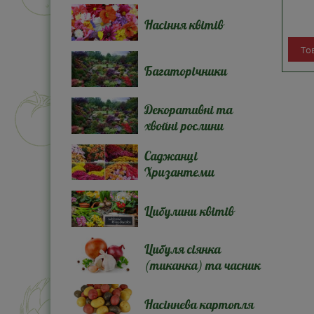
Насіння квітів
То
Багаторічники
Декоративні та
хвойні рослини
Саджанці
Хризантеми
Цибулини квітів
Цибуля сіянка
(тиканка) та часник
Насіннева картопля