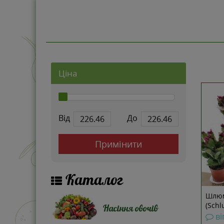
Ціна
Від
До
Примінити
Каталог
Шлюм
(Schl
Насіння овочів
ві