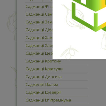
Саджанці Фіттонії
Саджанці Сансев'єрії
Саджанці Заміокулькаса
Саджанці Діффенбахії
Саджанці Хамедореї
Саджанці Хлорофітума
Саджанці Цереуса
Саджанці Кротону
Саджанці Крассули
Саджанці Дипсиса
Садженці Пальм
Саджанці Ехеверії
Саджанці Епіпремнума