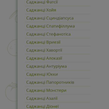
Саджанці Фатсії
Саджанці Хойя
Саджанці Сциндіапсуса
Саджанці Спатифіллума
Саджанці Стефанотіса
Саджанці Вриезії
Саджанці Хавортії
Саджанці Алоказії
Саджанці Антуріума
Садженці Юкки
Саджанці Папоротників
Саджанці Монстери
Саджанці Азалії
Саджанці Діонеї