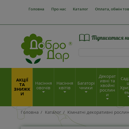
Головна
Про нас
Каталог
Оплата, обмін то
Підписатися н
Декорат
Сад
АКЦІЇ
ивні та
Насіння
Насіння
Багаторі
ц
ТА
хвойні
овочів
квітів
чники
Хри
ЗНИЖК
рослин
е
И
и
Головна
/
Каталог
/
Кімнатні декоративні рослин