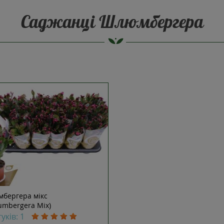
Саджанці Шлюмбергера
бергера мікс
umbergera Mix)
гуків: 1