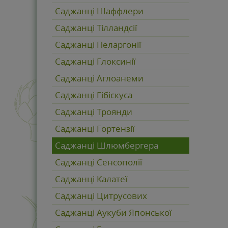
Саджанці Шаффлери
Саджанці Тілландсії
Саджанці Пеларгонії
Саджанці Глоксинії
Саджанці Аглоанеми
Саджанці Гібіскуса
Саджанці Троянди
Саджанці Гортензії
Саджанці Шлюмбергера
Саджанці Сенсополії
Саджанці Калатеї
Саджанці Цитрусових
Саджанці Аукуби Японської