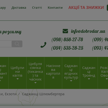
АКЦІЇ ТА ЗНИЖКИ
вару
Доставка
Статті
Контакти
info@dobrodar.ua
а розсилку
(098) 858-27-78
(099) 4
(054) 535-28-25
(093) 4
Цибуля
жан
Насінне
Саджан
Цибули
сіянка
Саджан
Розс
і
ва
ці
ни
(тиканка
ці
Квіт
зант
картопл
ягідних
квітів
) та
Троянд
Ово
ми
я
культур
часник
и, Екзоти
/
Саджанці Шлюмбергера