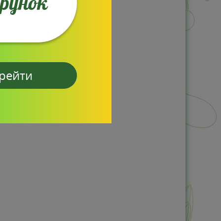
арунок
рейти