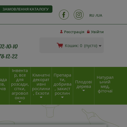
ЗАМОВЛЕННЯ КАТАЛОГУ
RU
UA
Реєстрація
Увійти
02-10-10
Кошик:
0
(пусто)
78-12-22
Інвента
р, все
Кімнатні
Препара
Натурал
ада
для
декорат
ти,
Плодові
ьний
ів,
розсади,
ивні
добрива
дерева
мед,
чів
сітки,
рослини
, захист
фіточаї
агровол
, Екзоти
рослин
окно