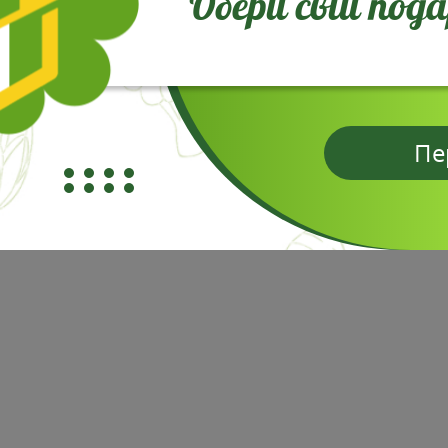
Обери свій под
Пе