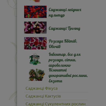
Саджанці ягідних
культур
Саджанці Троянд
Розсада Квітів,
Овочів
Інвентар, все для
розсади, сітки,
агроволокно
Кімнатні
декоративні рослини,
Екзоти
Саджанці Фікуса
Саджанці Кактусів
Саджанці Сукулентних рослин