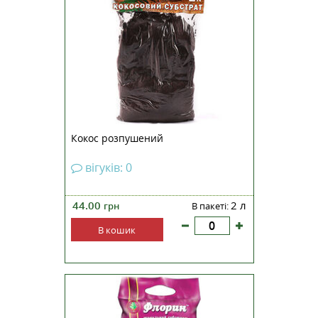
кокоса постійний і дорівнює 6,0.
Для більшості рослин близький
до оптимального, що дозволяє
правильно засвоювати
мінеральні складові добрив.
Патогенна мікрофлора відсутня....
Кокос розпушений
вігуків: 0
44.00
2 л
грн
В пакеті:
В кошик