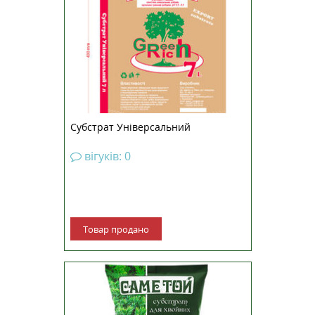
Субстрат Універсальний
вігуків: 0
Товар продано
Субстрат Саме Той® для хвойних
— повністю готовий поживний
субстрат для хвойних рослин.
Виробляється із суміші