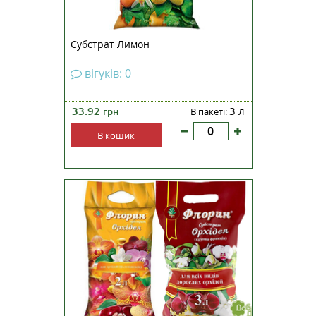
Субстрат Лимон
вігуків: 0
33.92
3 л
грн
В пакеті:
В кошик