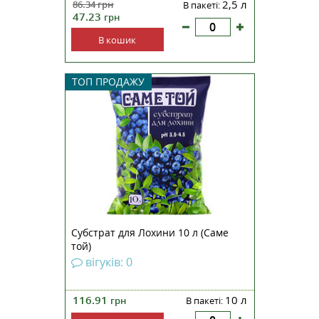
2,5 л
86.34
грн
В пакеті:
47.23
грн
В кошик
Субстрат Саме Той® для лохини
ТОП ПРОДАЖУ
— повністю готовий поживний
субстрат для лохини.
Виробляється із суміші
високоякісних торфів із
додаванням підкислювача
природного походження, має
підвищений вміст фосфору і
калію. Субстрат...
Субстрат для Лохини 10 л (Саме
той)
вігуків: 0
116.91
10 л
грн
В пакеті: