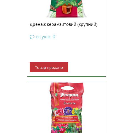
верхній шар ґрунту від...
Дренаж керамзитовий (крупний)
вігуків: 0
Товар продано