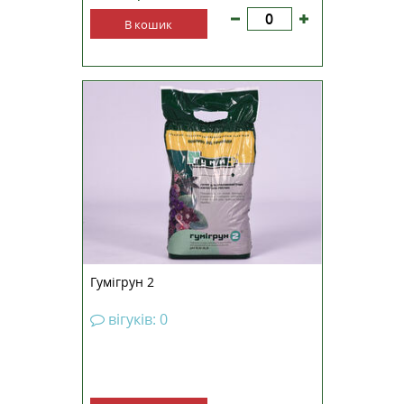
В кошик
Гумігрун 2 – ґрунтосуміш для
красиво-квітучих рослин.
Натуральне органічне добриво,
вироблене на основі
вермікомпосту, – продукту
переробки гною великої рогатої
худоби червоними
каліфорнійськими черв’яками
Eise...
Гумігрун 2
вігуків: 0