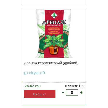
Активний субстрат для
гідропоніки. Перешкоджає
закислення ґрунту. Сприяє
волого- і повітрообміну.
Виключає появу кореневої і
поверхневої гнилі. Допомагає
рослинам переносити періоди
вимушеної посухи. Захищає
верхній шар ґрунту від...
Дренаж керамзитовий (дрібний)
вігуків: 0
26.62
1 л
грн
В пакеті:
В кошик