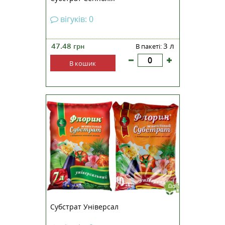
вігуків: 0
47.48
3 л
грн
В пакеті:
В кошик
Субстрат Універсал