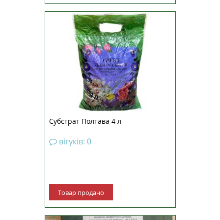
Полтавський субстрат,
збагачений чорним та рудим
торфом, використовується для
покращення структури та
підвищення родючості землі в
саду, городі та для вирощування
домашніх рослин. Даний ґрунт
характеризується нейтральним
рівнем ки...
Субстрат Полтава 4 л
вігуків: 0
Товар продано