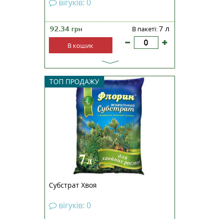
вігуків: 0
92.34
7 л
грн
В пакеті:
В кошик
ТОП ПРОДАЖУ
Субстрат Хвоя
вігуків: 0