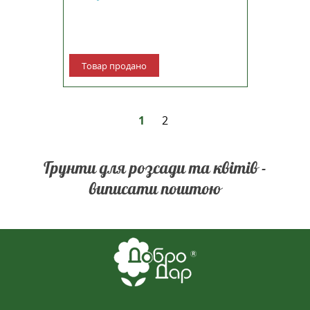
Товар продано
1
2
Грунти для розсади та квітів -
виписати поштою