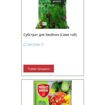
високоякісних торфів із
додаванням підкислювача
природного походження, має
підвищений вміст заліза.
Субстрат...
Субстрат для Хвойних (Саме той)
вігуків: 0
Товар продано
Магнікур Буст (Альєтт) –
системний фунгіцид для захисту
огірків, цибулі, хмелю, ріпака від
переноспорозу (несправжньої
борошнистої роси), суниць від
фітофторозної гнилі плодів.