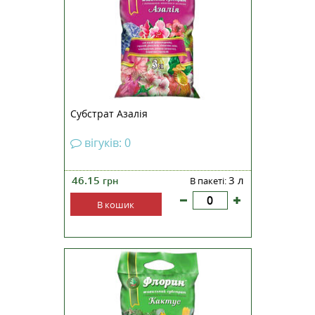
Субстрат Азалія
вігуків: 0
46.15
3 л
грн
В пакеті:
В кошик