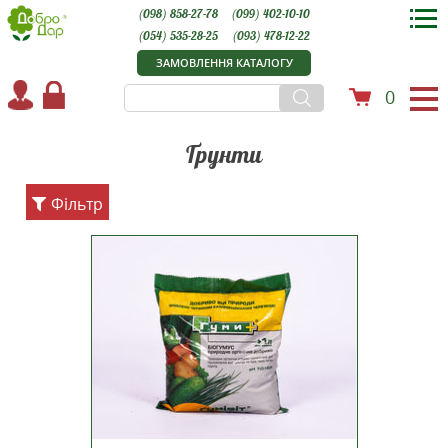
(098) 858-27-78
(099) 402-10-10
(054) 535-28-25
(093) 478-12-22
ЗАМОВЛЕННЯ КАТАЛОГУ
0
Ґрунти
Фільтр
Гумівіт – природне органічне
добриво (біогумус), яке
призначене для підживлення
різних видів культур на усіх типах
ґрунтів. Гумівіт – це
вермікомпост, тобто продукт
переробки гною великої рогатої
худоби червоними калі...