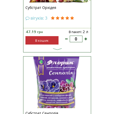
Субстрат Орхідея
вігуків: 3
47.19
2 л
грн
В пакеті:
В кошик
Субстрат Сенполія