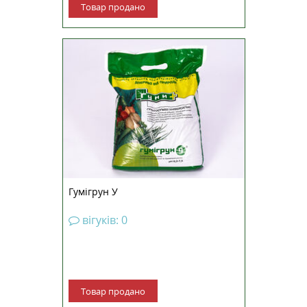
Товар продано
Універсальна ґрунтосуміш
Гумігрун У – натуральне
органічне добриво, вироблене
на основі вермікомпосту
(біогумусу), тобто продукту
переробки гною великої рогатої
худоби червоними
каліфорнійськими черв’яками
Eisenia fet...
Гумігрун У
вігуків: 0
Товар продано