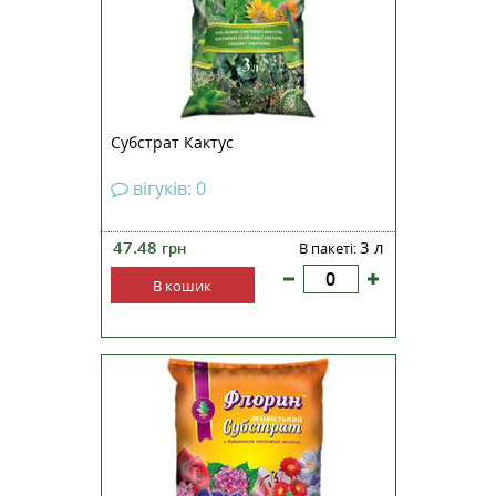
Субстрат Кактус
вігуків: 0
47.48
3 л
грн
В пакеті:
В кошик