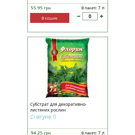
55.95
7 л
грн
В пакеті:
В кошик
Субстрат для декоративно-
листяних рослин
вігуків: 0
94.25
7 л
грн
В пакеті: