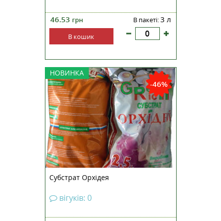
46.53
3 л
грн
В пакеті:
В кошик
НОВИНКА
-46%
Субстрат Орхідея
вігуків: 0