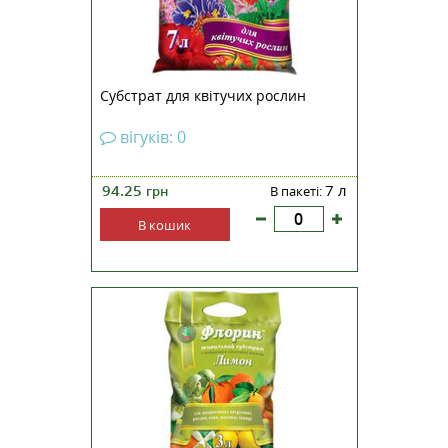
Субстрат для квітучих рослин
вігуків: 0
94.25
7 л
грн
В пакеті:
В кошик