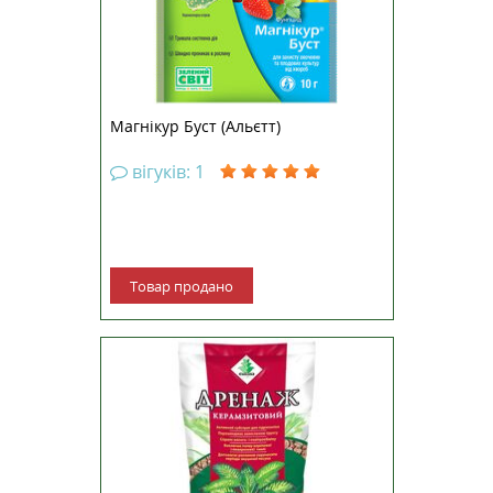
Переваги використання:
Стимулює природні фу...
Магнікур Буст (Альєтт)
вігуків: 1
Товар продано
Активний субстрат для
гідропоніки. Перешкоджає
закислення ґрунту. Сприяє
волого- і повітрообміну.
Виключає появу кореневої і
поверхневої гнилі. Допомагає
рослинам переносити періоди
вимушеної посухи. Захищає