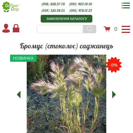
(098) 858-27-78
(099) 402-10-10
(054) 535-28-25
(093) 478-12-22
ЗАМОВЛЕННЯ КАТАЛОГУ
0
Бромус (стоколос) саджанець
НОВИНКА
-0%