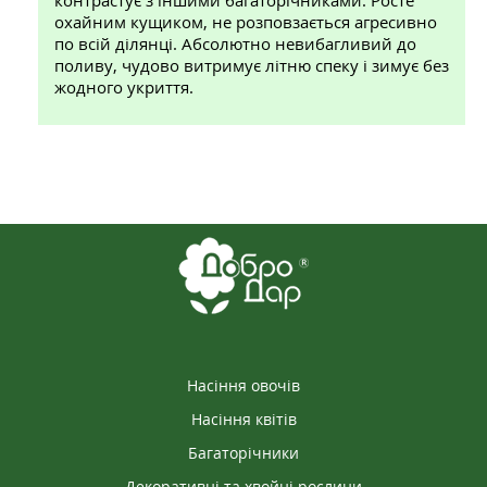
контрастує з іншими багаторічниками. Росте
охайним кущиком, не розповзається агресивно
по всій ділянці. Абсолютно невибагливий до
поливу, чудово витримує літню спеку і зимує без
жодного укриття.
Насіння овочів
Насіння квітів
Багаторічники
Декоративні та хвойні рослини