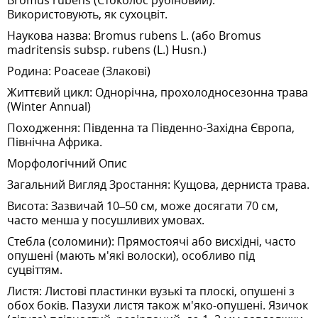
Bromus rubens (Стоколос рубіновий).
Використовують, як сухоцвіт.
Наукова назва: Bromus rubens L. (або Bromus
madritensis subsp. rubens (L.) Husn.)
Родина: Poaceae (Злакові)
Життєвий цикл: Однорічна, прохолодносезонна трава
(Winter Annual)
Походження: Південна та Південно-Західна Європа,
Північна Африка.
Морфологічний Опис
Загальний Вигляд Зростання: Кущова, дерниста трава.
Висота: Зазвичай 10–50 см, може досягати 70 см,
часто менша у посушливих умовах.
Стебла (соломини): Прямостоячі або висхідні, часто
опушені (мають м'які волоски), особливо під
суцвіттям.
Листя: Листові пластинки вузькі та плоскі, опушені з
обох боків. Пазухи листя також м'яко-опушені. Язичок