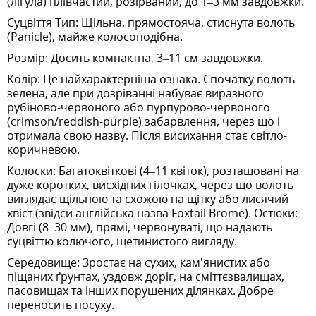
(лігула) плівчастий, розірваний, до 1–3 мм завдовжки.
Суцвіття Тип: Щільна, прямостояча, стиснута волоть
(Panicle), майже колосоподібна.
Розмір: Досить компактна, 3–11 см завдовжки.
Колір: Це найхарактерніша ознака. Спочатку волоть
зелена, але при дозріванні набуває виразного
рубіново-червоного або пурпурово-червоного
(crimson/reddish-purple) забарвлення, через що і
отримала свою назву. Після висихання стає світло-
коричневою.
Колоски: Багатоквіткові (4–11 квіток), розташовані на
дуже коротких, висхідних гілочках, через що волоть
виглядає щільною та схожою на щітку або лисячий
хвіст (звідси англійська назва Foxtail Brome). Остюки:
Довгі (8–30 мм), прямі, червонуваті, що надають
суцвіттю колючого, щетинистого вигляду.
Середовище: Зростає на сухих, кам'янистих або
піщаних ґрунтах, уздовж доріг, на сміттєзвалищах,
пасовищах та інших порушених ділянках. Добре
переносить посуху.