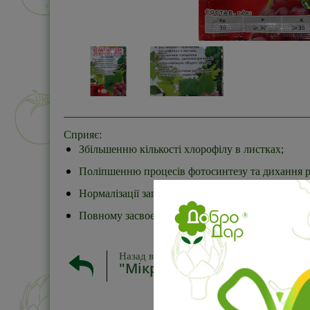
Сприяє:
Збільшенню кількості хлорофілу в листках;
Поліпшенню процесів фотосинтезу та дихання 
Нормалізації загального обміну речовин;
Повному засвоєнню рослинами поживних речо
Назад в
"Мікродобрива"