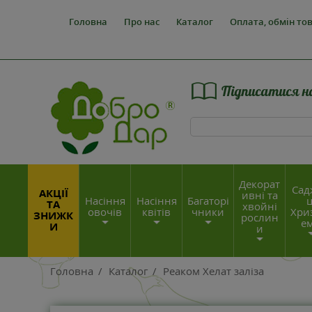
Головна
Про нас
Каталог
Оплата, обмін то
Підписатися н
Декорат
Сад
АКЦІЇ
ивні та
Насіння
Насіння
Багаторі
ц
ТА
хвойні
овочів
квітів
чники
Хри
ЗНИЖК
рослин
е
И
и
Головна
/
Каталог
/
Реаком Хелат заліза