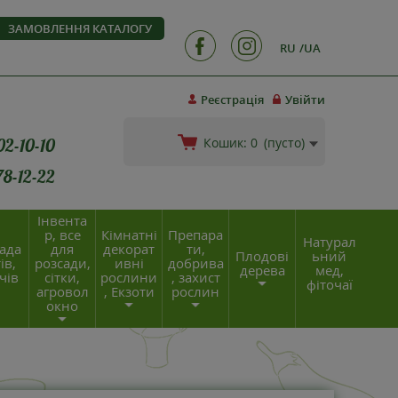
ЗАМОВЛЕННЯ КАТАЛОГУ
RU
UA
Реєстрація
Увійти
02-10-10
Кошик:
0
(пусто)
78-12-22
Інвента
р, все
Кімнатні
Препара
Натурал
ада
для
декорат
ти,
Плодові
ьний
ів,
розсади,
ивні
добрива
дерева
мед,
чів
сітки,
рослини
, захист
фіточаї
агровол
, Екзоти
рослин
окно