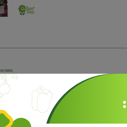
рослин;
вин.
Відгуки