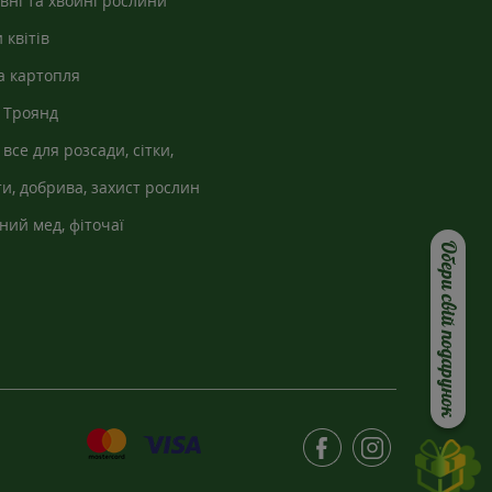
вні та хвойні рослини
 квітів
а картопля
 Троянд
 все для розсади, сітки,
кно
и, добрива, захист рослин
ний мед, фіточаї
Обери свій подарунок