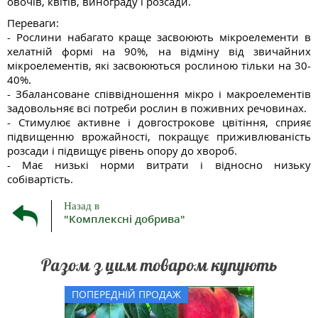
овочів, квітів, винограду і розсади.
Переваги:
- Рослини набагато краще засвоюють мікроелементи в
хелатній формі на 90%, на відміну від звичайних
мікроелементів, які засвоюються рослиною тільки на 30-
40%.
- Збалансоване співвідношення мікро і макроелементів
задовольняє всі потреби рослин в поживних речовинах.
- Стимулює активне і довгострокове цвітіння, сприяє
підвищенню врожайності, покращує приживлюваність
розсади і підвищує рівень опору до хвороб.
- Має низькі норми витрати і відносно низьку
собівартість.
Назад в
"Комплексні добрива"
Разом з цим товаром купують
Саджанець віком 1,5 роки,
ПОПЕРЕДНІЙ ПРОДАЖ
висотою 1,6 м. Персик Посол