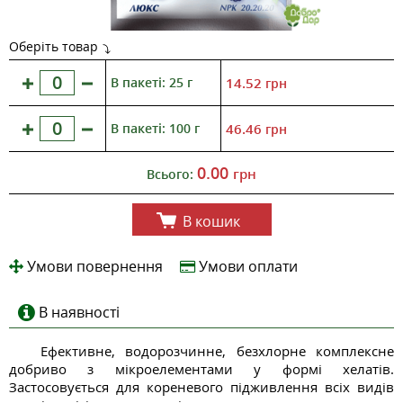
Оберіть товар
В пакеті: 25 г
14.52
грн
В пакеті: 100 г
46.46
грн
0.00
грн
Всього:
В кошик
Умови повернення
Умови оплати
В наявності
Ефективне, водорозчинне, безхлорне комплексне
добриво з мікроелементами у формі хелатів.
Застосовується для кореневого підживлення всіх видів