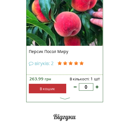
Миру - сорт середньопізнього
терміну дозрівання, плоди
починають дозрівати з другої
декади серпня. Дерево
середнньоросле, крона розлога,
середньої густоти, виростає до
3,5 м...
Персик Посол Миру
вігуків: 2
263.99
1 шт
грн
В кількості:
В кошик
Відгуки