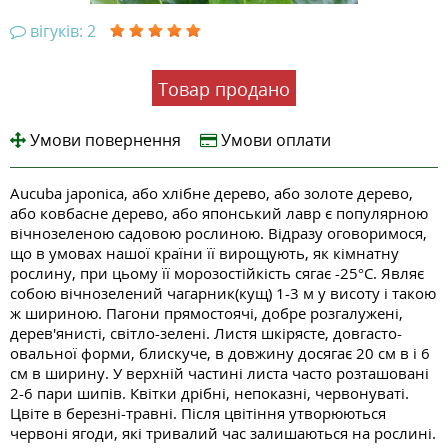
вігуків: 2
Товар продано
Умови повернення
Умови оплати
Aucuba japonica, або хлібне дерево, або золоте дерево,
або ковбасне дерево, або японський лавр є популярною
вічнозеленою садовою рослиною. Відразу оговоримося,
що в умовах нашої країни її вирощують, як кімнатну
рослину, при цьому її морозостійкість сягає -25°С. Являє
собою вічнозелений чагарник(кущ) 1-3 м у висоту і такою
ж шириною. Пагони прямостоячі, добре розгалужені,
дерев'янисті, світло-зелені. Листя шкірясте, довгасто-
овальної форми, блискуче, в довжину досягає 20 см в і 6
см в ширину. У верхній частині листа часто розташовані
2-6 пари шипів. Квітки дрібні, непоказні, червонуваті.
Цвіте в березні-травні. Після цвітіння утворюються
червоні ягоди, які тривалий час залишаються на рослині.