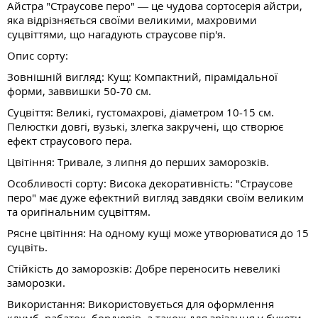
Айстра "Страусове перо" — це чудова сортосерія айстри,
яка відрізняється своїми великими, махровими
суцвіттями, що нагадують страусове пір'я.
Опис сорту:
Зовнішній вигляд: Кущ: Компактний, пірамідальної
форми, заввишки 50-70 см.
Суцвіття: Великі, густомахрові, діаметром 10-15 см.
Пелюстки довгі, вузькі, злегка закручені, що створює
ефект страусового пера.
Цвітіння: Тривале, з липня до перших заморозків.
Особливості сорту: Висока декоративність: "Страусове
перо" має дуже ефектний вигляд завдяки своїм великим
та оригінальним суцвіттям.
Рясне цвітіння: На одному кущі може утворюватися до 15
суцвіть.
Стійкість до заморозків: Добре переносить невеликі
заморозки.
Використання: Використовується для оформлення