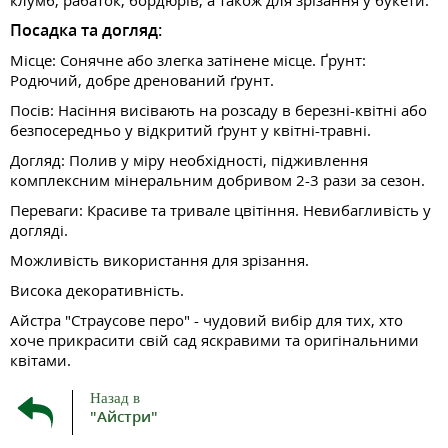
клумб, рабаток, бордюрів, а також для зрізання у букети.
Посадка та догляд:
Місце: Сонячне або злегка затінене місце. Ґрунт:
Родючий, добре дренований ґрунт.
Посів: Насіння висівають на розсаду в березні-квітні або
безпосередньо у відкритий ґрунт у квітні-травні.
Догляд: Полив у міру необхідності, підживлення
комплексним мінеральним добривом 2-3 рази за сезон.
Переваги: Красиве та тривале цвітіння. Невибагливість у
догляді.
Можливість використання для зрізання.
Висока декоративність.
Айстра "Страусове перо" - чудовий вибір для тих, хто
хоче прикрасити свій сад яскравими та оригінальними
квітами.
Назад в
"Айстри"