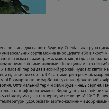
на рослина для вашого будинку. Спеціальна група цикла
 універсальних сортів можна вирощувати або в якості мін
няні за всіма параметрами, мають міцні і довгі квітконос
із вираженими світлими жилками. Цвіте цикламен з пізньої 
ю. У зимовий період дає високий урожай чудових квіток на 
ени від звичних сортів, 3-4 сантиметри в розмірі, махрові
іні Розмарі квіти пофарбовані у світло-фіолетовий колір 
 серпня. Оптимальний термін сівби буде кінець серпня. Н
истовою та торф'яною землею. Вирощують на північних та 
у світлому місці, за температури не вище +8-10°С. Вліт
температури, удобрювати азотно-калійними добривами (не