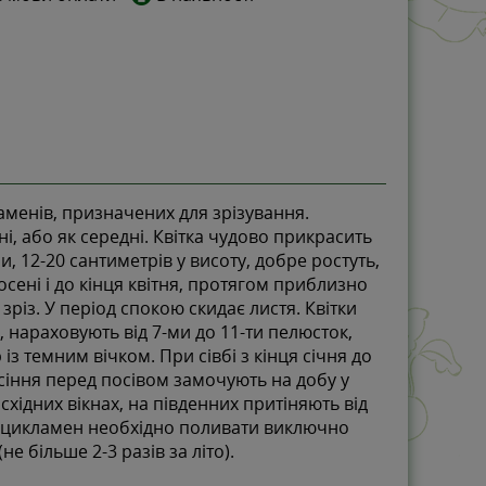
менів, призначених для зрізування.
і, або як середні. Квітка чудово прикрасить
и, 12-20 сантиметрів у висоту, добре ростуть,
осені і до кінця квітня, протягом приблизно
зріз. У період спокою скидає листя. Квітки
, нараховують від 7-ми до 11-ти пелюсток,
із темним вічком. При сівбі з кінця січня до
асіння перед посівом замочують на добу у
східних вікнах, на південних притіняють від
ку цикламен необхідно поливати виключно
 більше 2-3 разів за літо).