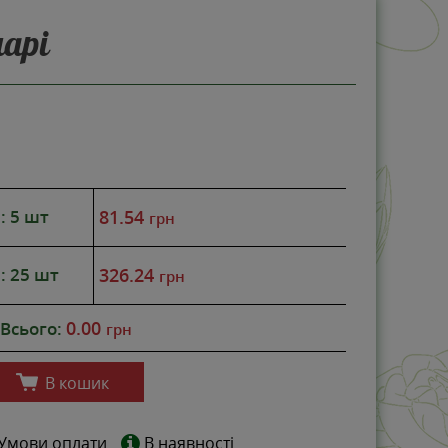
арі
НОВИНКА
-0%
: 5 шт
81.54
грн
: 25 шт
326.24
грн
0.00
Всього:
грн
В кошик
Умови оплати
В наявності