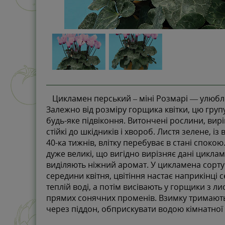
Цикламен перський – міні Розмарі — улюбле
Залежно від розміру горщика квітки, цю групу
будь-яке підвіконня. Витончені рослини, вирів
стійкі до шкідників і хвороб. Листя зелене, 
40-ка тижнів, влітку перебуває в стані споко
дуже великі, що вигідно вирізняє дані циклам
виділяють ніжний аромат. У цикламена сорту м
середини квітня, цвітіння настає наприкінці
теплій воді, а потім висівають у горщики з л
прямих сонячних променів. Взимку тримають 
через піддон, обприскувати водою кімнатної 