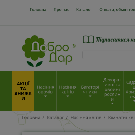
Головна
Про нас
Каталог
Оплата, обмін то
Підписатися н
Декорат
Сад
АКЦІЇ
ивні та
Насіння
Насіння
Багаторі
ц
ТА
хвойні
овочів
квітів
чники
Хри
ЗНИЖК
рослин
е
И
и
Головна
/
Каталог
/
Насіння квітів
/
Кімнатні кв