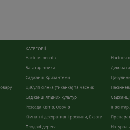
КАТЕГОРІЇ
Насіння овочів
Насіння к
Багаторічники
Декорати
Саджанці Хризантеми
Цибулини
товару
Цибуля сіянка (тиканка) та часник
Насіннев
Саджанці ягідних культур
Саджанці
Розсада Квітів, Овочів
Інвентар,
агроволо
Кімнатні декоративні рослини, Екзоти
Препарат
Плодові дерева
Натураль