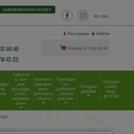
ЗАМОВЛЕННЯ КАТАЛОГУ
RU
UA
Реєстрація
Увійти
02-10-10
Кошик:
0
(пусто)
78-12-22
Інвента
р, все
Кімнатні
Препара
Натурал
ада
для
декорат
ти,
Плодові
ьний
ів,
розсади,
ивні
добрива
дерева
мед,
чів
сітки,
рослини
, захист
фіточаї
агровол
, Екзоти
рослин
окно
марі