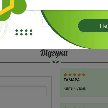
она
Пікоті лейк Апрікот
уків: 3
вігуків: 1
1
5 шт
грн
В пакеті:
67.18
грн
В пакет
51.39
грн
 кошик
Пе
В кошик
Відгуки
ТАМАРА
Квіти чудові