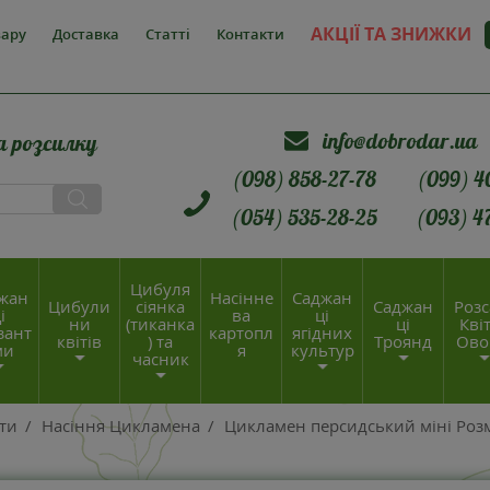
АКЦІЇ ТА ЗНИЖКИ
вару
Доставка
Статті
Контакти
info@dobrodar.ua
а розсилку
(098) 858-27-78
(099) 4
(054) 535-28-25
(093) 4
Цибуля
жан
Насінне
Саджан
Цибули
сіянка
Саджан
Розс
і
ва
ці
ни
(тиканка
ці
Квіт
зант
картопл
ягідних
квітів
) та
Троянд
Ово
ми
я
культур
часник
іти
/
Насіння Цикламена
/
Цикламен персидський міні Роз