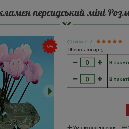
кламен персидський міні Розм
НОВИНКА
вігуків: 2
-0%
Оберіть товар
В пакеті
В пакеті
Умови повернення