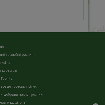
вітів
вні та хвойні рослини
 квітів
а картопля
 Троянд
 все для розсади, сітки,
кно
и, добрива, захист рослин
ний мед, фіточаї