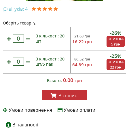
вігуків: 4
Оберіть товар
-26%
В кількості: 20
21.63
грн
ЗНИЖКА
шт
16.22
грн
5 грн
-25%
В кількості: 20
86.52
грн
ЗНИЖКА
шт/5 пак
64.89
грн
22 грн
0.00
грн
Всього:
В кошик
Умови повернення
Умови оплати
В наявності