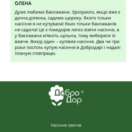
ОЛЕНА
Дуже любимо баклажани. Зрозуміло, якщо вже є
дачна ділянка, садимо щороку. Якого тільки
насіння я не купувала! Яких тільки баклажанів
не садила! Це з помідорів легко взяти насіння, а
у баклажана м'якоть щільна, тому вибирати їх
важче. Вихід один – купівля насіння. Два чи три
роки поспіль купую насіння в Добродарі і надалі
планую співпрацю.
2026-04-03
ВІКТОРІЯ
Жодне з 6 насінин за 3 тижні не взійшло(
Насіння овочів