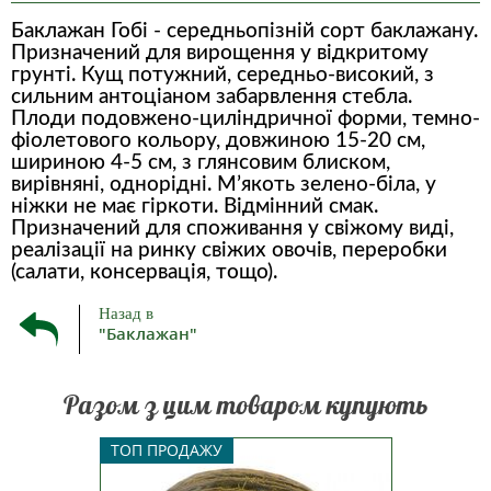
Баклажан Гобі - середньопізній сорт баклажану.
Призначений для вирощення у відкритому
грунті. Кущ потужний, середньо-високий, з
сильним антоціаном забарвлення стебла.
Плоди подовжено-циліндричної форми, темно-
фіолетового кольору, довжиною 15-20 см,
шириною 4-5 см, з глянсовим блиском,
вирівняні, однорідні. М’якоть зелено-біла, у
ніжки не має гіркоти. Відмінний смак.
Призначений для споживання у свіжому виді,
реалізації на ринку свіжих овочів, переробки
(салати, консервація, тощо).
Назад в
"Баклажан"
Разом з цим товаром купують
овий,
Середньостиглий гібрид дині
СКЛАД: К
ТОП ПРОДАЖУ
орт,
типу Пієл де Сапо. Період
фульв
ії.
дозрівання становить 75-80 днів.
мікроор