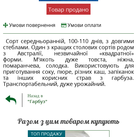
Товар продано
Умови повернення
Умови оплати
Сорт середньоранній, 100-110 днів, з довгими
стеблами. Один з кращих столових сортів родом
з Австралії, незвичайної «квадратної»
форми. М'якоть дуже товста, ніжна,
помаранчева, солодка. Використовують для
приготування соку, пюре, різних каш, запіканок
та інших корисних страв з гарбуза.
Транспортабельний, дуже урожайний.
Назад в
"Гарбуз"
Разом з цим товаром купують
«Чистий
Стимулятор росту і підвищення
Агролай
ТОП ПРОДАЖУ
ТОП ПР