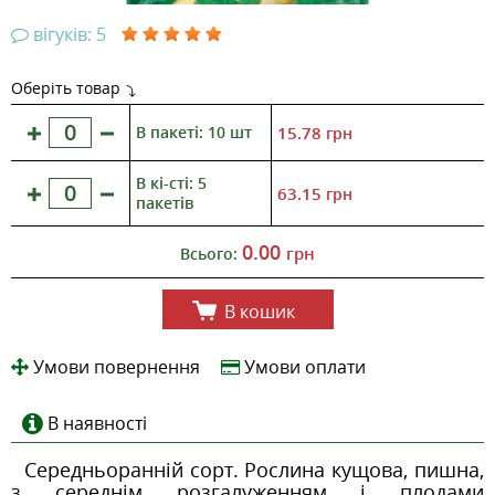
вігуків: 5
Оберіть товар
В пакеті: 10 шт
15.78
грн
В кі-сті: 5
63.15
грн
пакетів
0.00
грн
Всього:
В кошик
Умови повернення
Умови оплати
В наявності
Середньоранній сорт. Рослина кущова, пишна,
з середнім розгалуженням і плодами