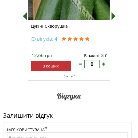
Цукіні Скворушка
Капуста 
вігуків: 4
вігук
100 шт
12.66
3 г
54.96
і:
грн
В пакеті:
гр
В кошик
В к
Відгуки
Залишити відгук
ІМ'Я КОРИСТУВАЧА