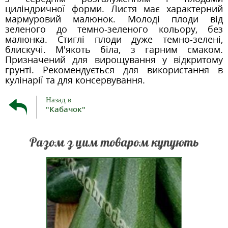
циліндричної форми. Листя має характерний
мармуровий малюнок. Молоді плоди від
зеленого до темно-зеленого кольору, без
малюнка. Стиглі плоди дуже темно-зелені,
блискучі. М'якоть біла, з гарним смаком.
Призначений для вирощування у відкритому
грунті. Рекомендується для використання в
кулінарії та для консервування.
Назад в
"Кабачок"
Разом з цим товаром купують
н — сорт
Ранньостиглий кущовий сорт з
Середньо
ТОП ПР
рміну
інтенсивним ростом плодів та
масов
а для
дружною віддачею врожаю.
стиглос
чній, так
Вегетаційний період від сходів до
Окремий
ід сходів
технічної стиглості 35-47 днів.
Сорт сла
ить 125-
Плоди видовжені, довжиною 18-
для ква
руглої
25 см, масою 0,6-0,8 кг, темно-
свіжо
...
зеленого кольору, вкр...