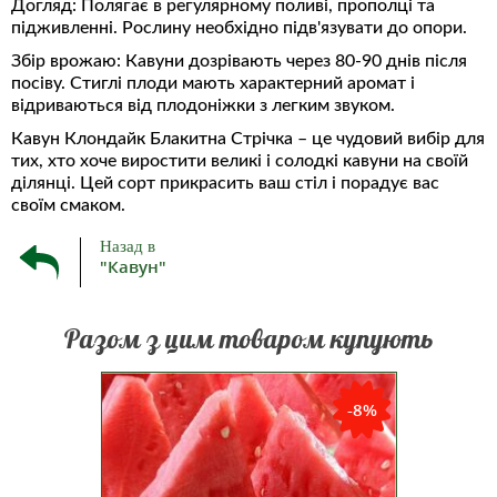
Догляд: Полягає в регулярному поливі, прополці та
підживленні. Рослину необхідно підв'язувати до опори.
Збір врожаю: Кавуни дозрівають через 80-90 днів після
посіву. Стиглі плоди мають характерний аромат і
відриваються від плодоніжки з легким звуком.
Кавун Клондайк Блакитна Стрічка – це чудовий вибір для
тих, хто хоче виростити великі і солодкі кавуни на своїй
ділянці. Цей сорт прикрасить ваш стіл і порадує вас
своїм смаком.
Назад в
"Кавун"
Разом з цим товаром купують
 (Терра
Ранньостиглий сорт. Від сходів до
ТОП ПР
ША -
початку достигання плодів 68-73
-51%
-8%
окий,
днів. Плід кулеподібний, з
йкий до
гладенькою поверхнею, світло-
отою 1,5
зеленого кольору з широкими
талозі
темно-зеленими смугами, масою