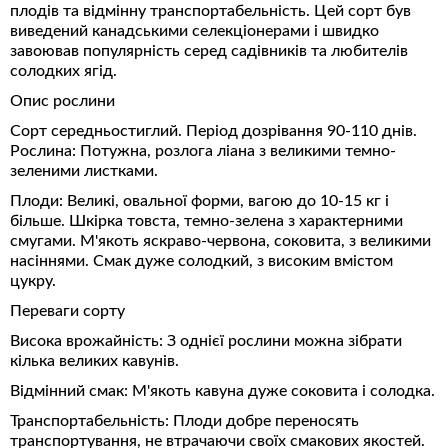
плодів та відмінну транспортабельність. Цей сорт був
виведений канадськими селекціонерами і швидко
завоював популярність серед садівників та любителів
солодких ягід.
Опис рослини
Сорт середньостиглий. Період дозрівання 90-110 днів.
Рослина: Потужна, розлога ліана з великими темно-
зеленими листками.
Плоди: Великі, овальної форми, вагою до 10-15 кг і
більше. Шкірка товста, темно-зелена з характерними
смугами. М'якоть яскраво-червона, соковита, з великими
насіннями. Смак дуже солодкий, з високим вмістом
цукру.
Переваги сорту
Висока врожайність: З однієї рослини можна зібрати
кілька великих кавунів.
Відмінний смак: М'якоть кавуна дуже соковита і солодка.
Транспортабельність: Плоди добре переносять
транспортування, не втрачаючи своїх смакових якостей.