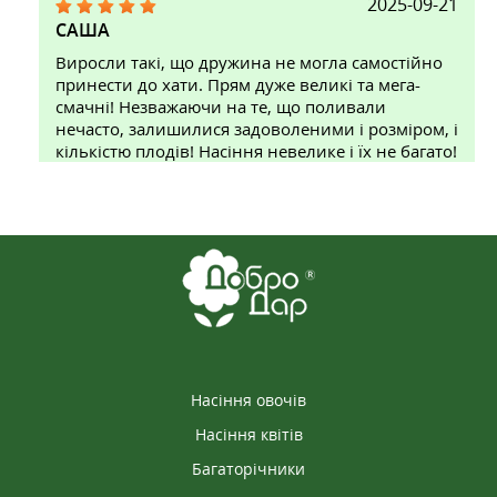
2025-09-21
CАША
Виросли такі, що дружина не могла самостійно
принести до хати. Прям дуже великі та мега-
смачні! Незважаючи на те, що поливали
нечасто, залишилися задоволеними і розміром, і
кількістю плодів! Насіння невелике і їх не багато!
2025-10-08
ІННА
Вчора отримала замовлення насіння. Все
надіслали без помилок. Побачимо як зійде.
Насіння овочів
2026-04-06
Насіння квітів
АЛЕКСАНДР
Багаторічники
Клондайк кавун