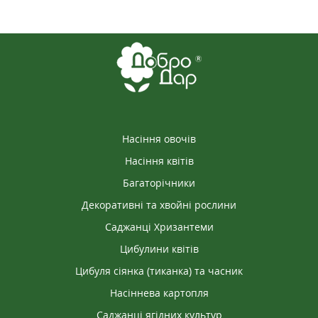
задоволений результатом, насіння цього
виробника купуватиму і надалі!
Насіння овочів
Насіння квітів
Багаторічники
Декоративні та хвойні рослини
Саджанці Хризантеми
Цибулини квітів
Цибуля сіянка (тиканка) та часник
Насіннева картопля
Саджанці ягідних культур