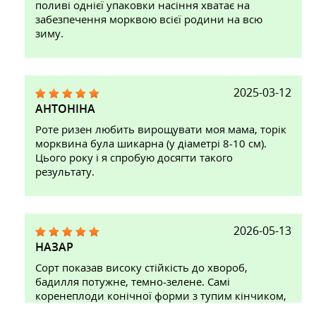
поливі однієї упаковки насіння хватає на
забезпечення морквою всієї родини на всю
зиму.
2025-03-12
АНТОНІНА
Роте ризен любить вирощувати моя мама, торік
морквина була шикарна (у діаметрі 8-10 см).
Цього року і я спробую досягти такого
результату.
2026-05-13
НАЗАР
Сорт показав високу стійкість до хвороб,
бадилля потужне, темно-зелене. Самі
коренеплоди конічної форми з тупим кінчиком,
мають чудовий товарний вигляд. Дуже