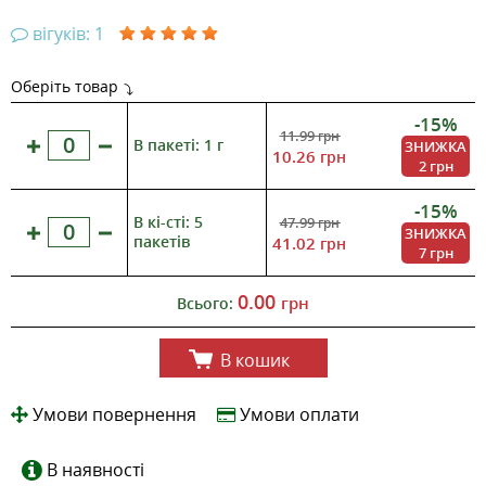
вігуків: 1
Оберіть товар
-15%
11.99
грн
В пакеті: 1 г
ЗНИЖКА
10.26
грн
2 грн
-15%
В кі-сті: 5
47.99
грн
ЗНИЖКА
пакетів
41.02
грн
7 грн
0.00
грн
Всього:
В кошик
Умови повернення
Умови оплати
В наявності