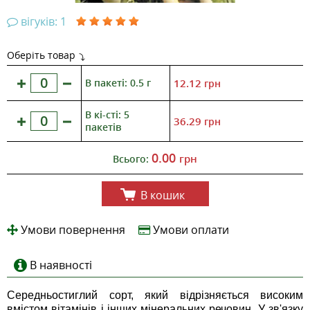
вігуків: 1
Оберіть товар
В пакеті: 0.5 г
12.12
грн
В кі-сті: 5
36.29
грн
пакетів
0.00
грн
Всього:
В кошик
Умови повернення
Умови оплати
В наявності
Середньостиглий сорт, який відрізняється високим
вмістом вітамінів і інших мінеральних речовин. У зв'язку