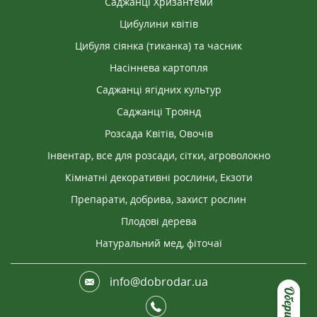
Саджанці Хризантеми
Цибулини квітів
Цибуля сіянка (тиканка) та часник
Насіннева картопля
Саджанці ягідних культур
Саджанці Троянд
Розсада Квітів, Овочів
Інвентар, все для розсади, сітки, агроволокно
Кімнатні декоративні рослини, Екзоти
Препарати, добрива, захист рослин
Плодові дерева
Натуральний мед, фіточаї
info@dobrodar.ua