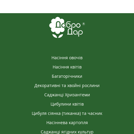
2024-03-21
АЛЛА
Чудові томати ,дуже хочу їх придбати.
Насіння овочів
Насіння квітів
Багаторічники
Декоративні та хвойні рослини
Саджанці Хризантеми
Цибулини квітів
Цибуля сіянка (тиканка) та часник
Насіннева картопля
Саджанці ягідних культур