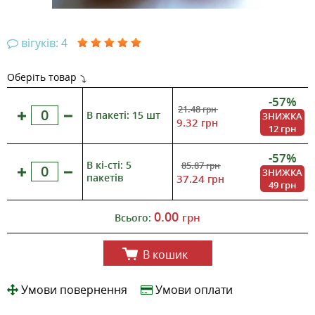
вігуків: 4
Оберіть товар
-57%
21.48
грн
В пакеті: 15 шт
ЗНИЖКА
9.32
грн
12 грн
-57%
В кі-сті: 5
85.87
грн
ЗНИЖКА
пакетів
37.24
грн
49 грн
0.00
грн
Всього:
В кошик
Умови повернення
Умови оплати