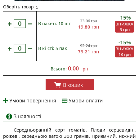
Оберіть товар
-15%
23.06
грн
В пакеті: 10 шт
ЗНИЖКА
19.80
грн
3 грн
-15%
92.24
грн
В кі-сті: 5 пак
ЗНИЖКА
79.21
грн
13 грн
0.00
грн
Всього:
В кошик
Умови повернення
Умови оплати
В наявності
Середньоранній сорт томатів. Плоди серцевидні,
рожеві, середньою вагою 300 грамів. Приємний, ніжний