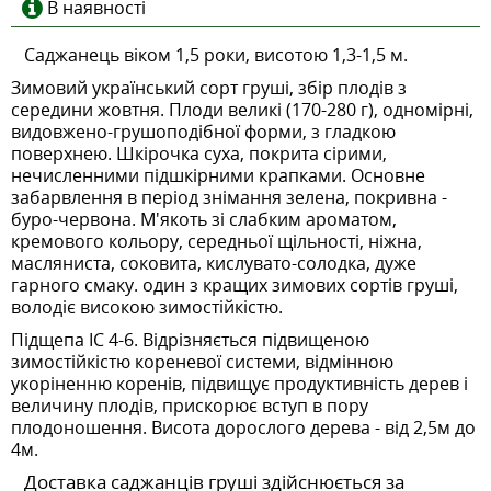
В наявності
Саджанець віком 1,5 роки, висотою 1,3-1,5 м.
Зимовий український сорт груші, збір плодів з
середини жовтня. Плоди великі (170-280 г), одномірні,
видовжено-грушоподібної форми, з гладкою
поверхнею. Шкірочка суха, покрита сірими,
нечисленними підшкірними крапками. Основне
забарвлення в період знімання зелена, покривна -
буро-червона. М'якоть зі слабким ароматом,
кремового кольору, середньої щільності, ніжна,
масляниста, соковита, кислувато-солодка, дуже
гарного смаку. один з кращих зимових сортів груші,
володіє високою зимостійкістю.
Підщепа ІС 4-6. Відрізняється підвищеною
зимостійкістю кореневої системи, відмінною
укоріненню
коренів
, підвищує продуктивність дерев і
величину плодів, прискорює вступ в пору
плодоношення. Висота дорослого дерева - від 2,5
м
до
4м.
Доставка саджанців груші здійснюється за