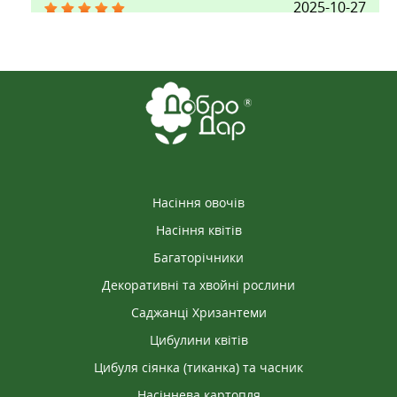
2025-10-27
НАТАЛІЯ
Саджанець замовляла два тижні тому, менеджер
одразу передзвонив, і вже наступного дня
відправили замовлення. Взявся добре, корінь
тут добре розвинений. Магазин рекомендую,
товар якісний.
Насіння овочів
Насіння квітів
Багаторічники
Декоративні та хвойні рослини
Саджанці Хризантеми
Цибулини квітів
Цибуля сіянка (тиканка) та часник
Насіннева картопля