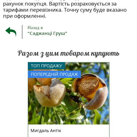
рахунок покупця. Вартість розраховується за
тарифами перевізника. Точну суму буде вказано
при оформленні.
Назад в
"Саджанці Груш"
Разом з цим товаром купують
Саджанець привитий. Висотою
ТОП ПРОДАЖУ
1,7 м. Дозрівання в кінці вересня
ПОПЕРЕДНІЙ ПРОДАЖ
на початку жовтня. Мигдаль
солодкий Антік — ексклюзивний
сорт середнього терміну
дозрівання. Збір врожаю
починається з середини вересня.
Був виведений на дослід...
Мигдаль Антік