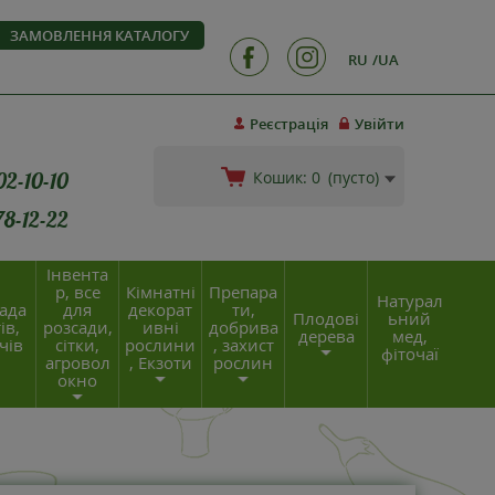
ЗАМОВЛЕННЯ КАТАЛОГУ
RU
UA
Реєстрація
Увійти
02-10-10
Кошик:
0
(пусто)
78-12-22
Інвента
р, все
Кімнатні
Препара
Натурал
ада
для
декорат
ти,
Плодові
ьний
ів,
розсади,
ивні
добрива
дерева
мед,
чів
сітки,
рослини
, захист
фіточаї
агровол
, Екзоти
рослин
окно