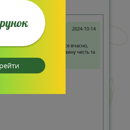
арунок
2024-10-14
джанцем, дуже задоволена, все вчасно,
акований. Працівникам магазину честь та
рейти