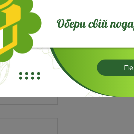
Відгуки
Обери свій под
ДЕНИС
Надійшла посилка з са
саджанець акуратно уп
хвала Молодці!
Пе