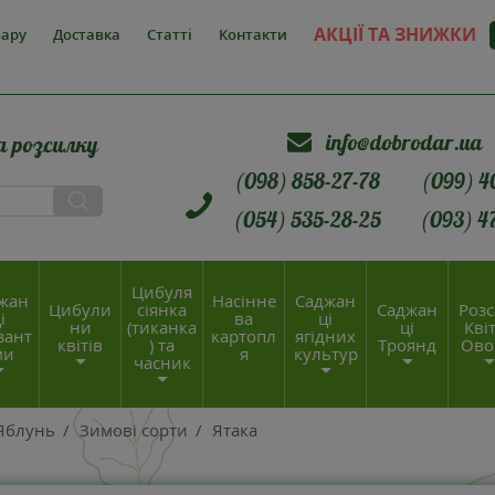
АКЦІЇ ТА ЗНИЖКИ
вару
Доставка
Статті
Контакти
info@dobrodar.ua
а розсилку
(098) 858-27-78
(099) 4
(054) 535-28-25
(093) 4
Цибуля
жан
Насінне
Саджан
Цибули
сіянка
Саджан
Розс
і
ва
ці
ни
(тиканка
ці
Квіт
зант
картопл
ягідних
квітів
) та
Троянд
Ово
ми
я
культур
часник
Яблунь
/
Зимові сорти
/
Ятака