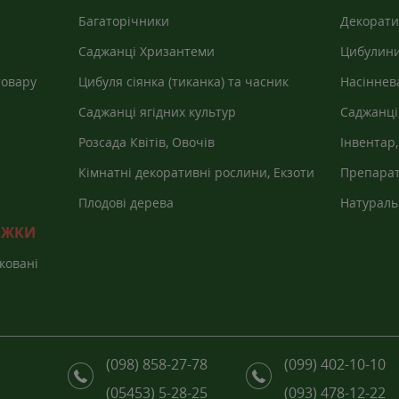
Багаторічники
Декорати
Саджанці Хризантеми
Цибулини
товару
Цибуля сіянка (тиканка) та часник
Насіннев
Саджанці ягідних культур
Саджанці
Розсада Квітів, Овочів
Інвентар,
агроволо
Кімнатні декоративні рослини, Екзоти
Препарат
Плодові дерева
Натураль
НИЖКИ
ковані
(098) 858-27-78
(099) 402-10-10
(05453) 5-28-25
(093) 478-12-22