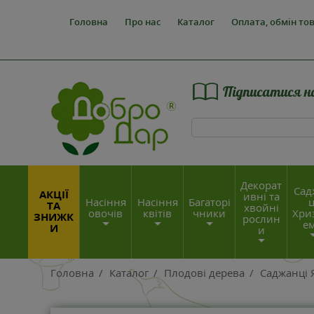
Головна
Про нас
Каталог
Оплата, обмін то
Підписатися н
Декорат
Сад
АКЦІЇ
ивні та
Насіння
Насіння
Багаторі
ц
ТА
хвойні
овочів
квітів
чники
Хри
ЗНИЖК
рослин
е
И
и
Головна
/
Каталог
/
Плодові дерева
/
Саджанці 