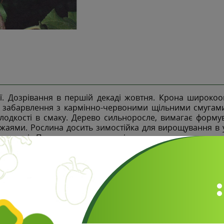
 Дозрівання в першій декаді жовтня. Крона широкоок
 забарвлення з кармінно-червоними щільними смугами 
одкості в смаку. Дерево сильноросле, вимагає формув
жаями. Рослина досить зимостійка для вирощування в ум
та парші. Плоди починають знімати з дерева на почат
ають добре розвинену кореневу систему, витривалі, біль