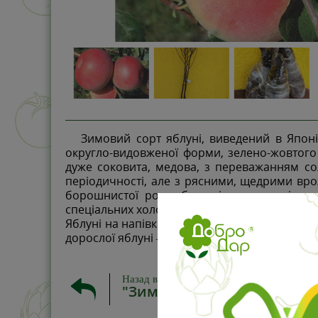
Зимовий сорт яблуні, виведений в Японії.
округло-видовженої форми, зелено-жовтого
дуже соковита, медова, з переважанням сол
періодичності, але з рясними, щедрими вро
борошнистої роси, бактеріального опіку 
спеціальних холодних приміщеннях.
Яблуні на напівкарликовій підщепі 54-118, м
дорослої яблуні – від 2,5м до 4м.
Назад в
"Зимові сорти"