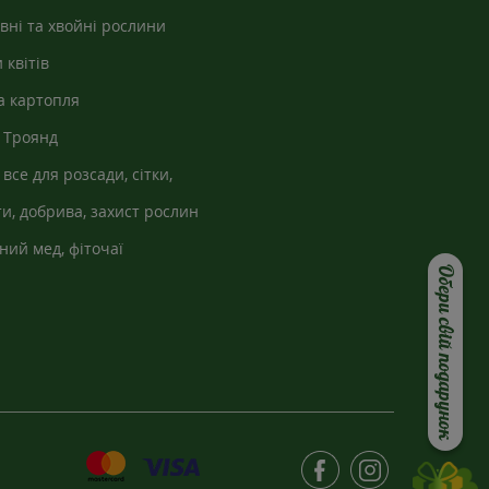
вні та хвойні рослини
 квітів
а картопля
 Троянд
 все для розсади, сітки,
кно
и, добрива, захист рослин
ний мед, фіточаї
Обери свій подарунок