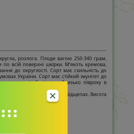
ругла, розлога. Плоди вагою 250-340 грам,
по всій поверхні шкірки. М'якоть кремова,
ання до округлості. Сорт має схильність до
овах України. Сорт має стійкий імунітет до
ку жовтня і зберігають близько півроку в
ш продуктивні, ніж на інших підщепах. Висота