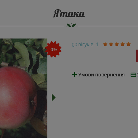
Ятака
вігуків: 1
-0%
Умови повернення