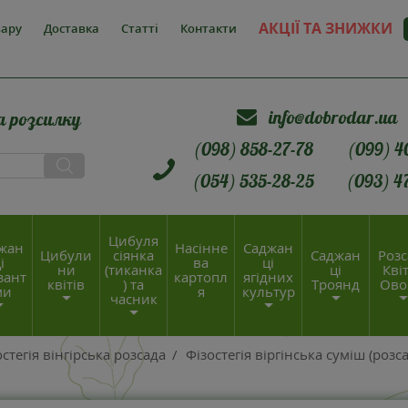
АКЦІЇ ТА ЗНИЖКИ
вару
Доставка
Статті
Контакти
info@dobrodar.ua
а розсилку
(098) 858-27-78
(099) 4
(054) 535-28-25
(093) 4
Цибуля
жан
Насінне
Саджан
Цибули
сіянка
Саджан
Розс
і
ва
ці
ни
(тиканка
ці
Квіт
зант
картопл
ягідних
квітів
) та
Троянд
Ово
ми
я
культур
часник
остегія вінгірська розсада
/
Фізостегія віргінська суміш (розс