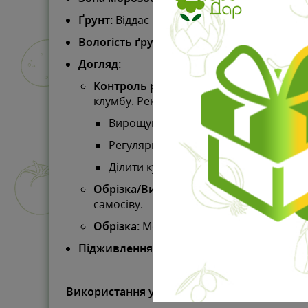
Ґрунт:
Віддає перевагу
вологому
, багатом
Вологість ґрунту:
Помірна до високої. До
Догляд:
Контроль розростання:
Найважливіший
клумбу. Рекомендується:
Вирощувати в
обмеженому простор
Регулярно викопувати та видаляти н
Ділити кущі кожні 2–3 роки.
Обрізка/Видалення зів'ялих квітів (De
самосіву.
Обрізка:
Можна провести обрізку в сере
Підживлення:
У родючому ґрунті не потре
Використання у ландшафті та особливості