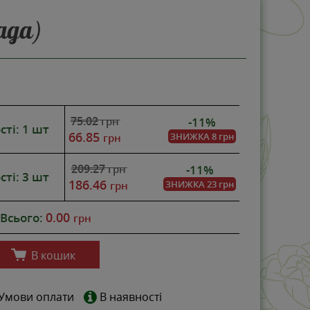
ада)
НОВИНКА
-11%
75.02
-11%
грн
сті: 1 шт
66.85
ЗНИЖКА
8 грн
грн
209.27
-11%
грн
сті: 3 шт
186.46
ЗНИЖКА
23 грн
грн
0.00
Всього:
грн
В кошик
Умови оплати
В наявності