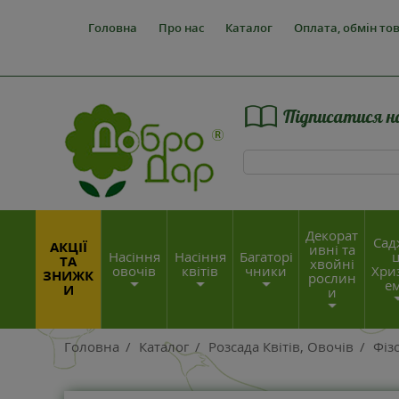
Головна
Про нас
Каталог
Оплата, обмін то
Підписатися н
Декорат
Сад
АКЦІЇ
ивні та
Насіння
Насіння
Багаторі
ц
ТА
хвойні
овочів
квітів
чники
Хри
ЗНИЖК
рослин
е
И
и
Головна
/
Каталог
/
Розсада Квітів, Овочів
/
Фіз