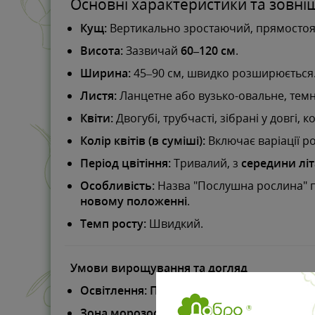
Основні характеристики та зовні
Кущ:
Вертикально зростаючий, прямостояч
Висота:
Зазвичай
60–120 см
.
Ширина:
45–90 см, швидко розширюється
Листя:
Ланцетне або вузько-овальне, темн
Квіти:
Двогубі, трубчасті, зібрані у довгі, 
Колір квітів (в суміші):
Включає варіації ро
Період цвітіння:
Тривалий, з
середини літ
Особливість:
Назва "Послушна рослина" пох
новому положенні
.
Темп росту:
Швидкий.
Умови вирощування та догляд
Освітлення:
Повне сонце
до
легкої півтіні
Зона морозостійкості USDA:
3–9 (дуже мор