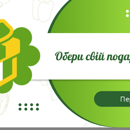
у гумусом ґрунту, але толерантна до різних типів ґрунтів.
бре переносить
вологі, навіть заболочені
місця, що робит
 аспект догляду. Рослина
агресивно поширюється
чере
і
(контейнерах, вкопаних у землю).
Обери свій под
ебажані відводки.
adheading):
Видалення відцвілих колосків стимулює повто
дині літа (метод "Chelsea Chop"), щоб зменшити висоту т
Пе
бує додаткового підживлення.