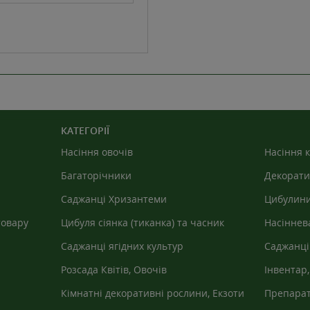
КАТЕГОРІЇ
Насіння овочів
Насіння к
Багаторічники
Декорати
Саджанці Хризантеми
Цибулини
товару
Цибуля сіянка (тиканка) та часник
Насіннев
Саджанці ягідних культур
Саджанці
Розсада Квітів, Овочів
Інвентар,
агроволо
Кімнатні декоративні рослини, Екзоти
Препарат