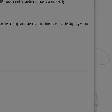
ій план квітників (завдяки висоті).
енти та привабить запилювачів. Вибір суміші