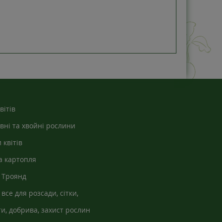
вітів
вні та хвойні рослини
 квітів
а картопля
 Троянд
 все для розсади, сітки,
кно
и, добрива, захист рослин