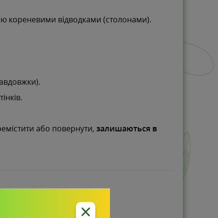
ню кореневими відводками (столонами).
завдовжки).
інків.
еремістити або повернути,
залишаються в
ки.