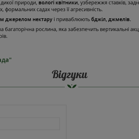
и дикої природи,
вологі квітники
, узбережжя ставків, задн
, формальних садах через її агресивність.
м джерелом нектару
і приваблюють
бджіл, джмелів.
ча багаторічна рослина, яка забезпечить вертикальні акц
ів.
ада"
Відгуки