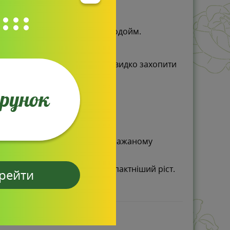
ь її ідеальною для берегів водойм.
з кореневі столони і може швидко захопити
арунок
рне цвітіння та запобігає небажаному
а стимулювати густіший, компактніший ріст.
рейти