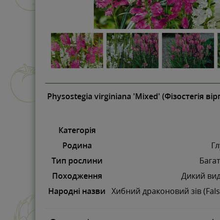
Physostegia virginiana 'Mixed' (Фізостегія вір
Категорія
Родина
Гл
Тип рослини
Багат
Походження
Дикий вид
Народні назви
Хибний драконовий зів (Fal