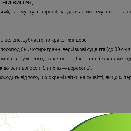
шній вигляд
ий, формує густі зарості, завдяки активному розростан
.
о-зелене, зубчасте по краю, глянцеве.
колосоподібні, чотиригранні верхівкові суцвіття (до 30 см 
жевого, бузкового, фіолетового, білого та біколорних відт
а
до ранньої осені (липень — вересень).
одить від того, що окремі квітки на суцвітті, якщо їх п
. У півтіні рослини можуть витягуватися і вимагати підв'яз
озостійка).