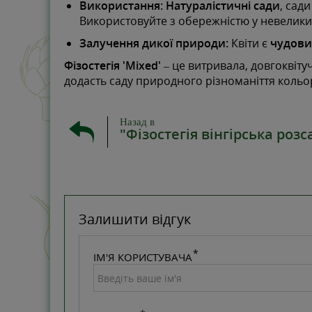
Використання:
Натуралістичні сади
, сад
Використовуйте з обережністю у невеликих
Залучення дикої природи:
Квіти є
чудови
Фізостегія 'Mixed'
– це витривала, довгоквіту
додасть саду природного різноманіття кольор
Назад в
"Фізостегія вінгірська розс
Залишити відгук
ІМ'Я КОРИСТУВАЧА