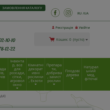
ЗАМОВЛЕННЯ КАТАЛОГУ
RU
UA
Реєстрація
Увійти
02-10-10
Кошик:
0
(пусто)
78-12-22
Інвента
р, все
Кімнатні
Препара
Натурал
ада
для
декорат
ти,
Плодові
ьний
ів,
розсади,
ивні
добрива
дерева
мед,
чів
сітки,
рослини
, захист
фіточаї
агровол
, Екзоти
рослин
окно
ада)