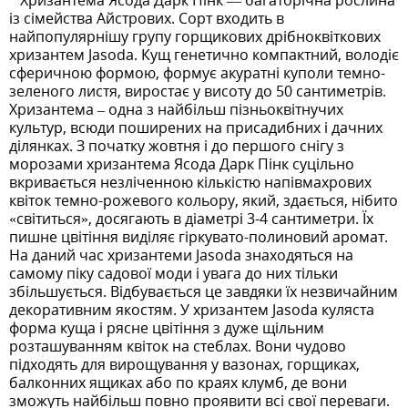
Хризантема Ясода Дарк Пінк — багаторічна рослина
із сімейства Айстрових. Сорт входить в
найпопулярнішу групу горщикових дрібноквіткових
хризантем Jasoda. Кущ генетично компактний, володіє
сферичною формою, формує акуратні куполи темно-
зеленого листя, виростає у висоту до 50 сантиметрів.
Хризантема – одна з найбільш пізньоквітнучих
культур, всюди поширених на присадибних і дачних
ділянках. З початку жовтня і до першого снігу з
морозами хризантема Ясода Дарк Пінк суцільно
вкривається незліченною кількістю напівмахрових
квіток темно-рожевого кольору, який, здається, нібито
«світиться», досягають в діаметрі 3-4 сантиметри. Їх
пишне цвітіння виділяє гіркувато-полиновий аромат.
На даний час хризантеми Jasoda знаходяться на
самому піку садової моди і увага до них тільки
збільшується. Відбувається це завдяки їх незвичайним
декоративним якостям. У хризантем Jasoda куляста
форма куща і рясне цвітіння з дуже щільним
розташуванням квіток на стеблах. Вони чудово
підходять для вирощування у вазонах, горщиках,
балконних ящиках або по краях клумб, де вони
зможуть найбільш повно проявити всі свої переваги.