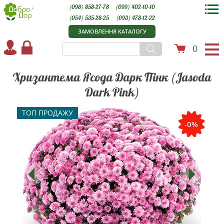
(098) 858-27-78
(099) 402-10-10
(054) 535-28-25
(093) 478-12-22
ЗАМОВЛЕННЯ КАТАЛОГУ
0
Хризантема Ясода Дарк Пінк (Jasoda
Dark Pink)
ТОП ПРОДАЖУ
-0%