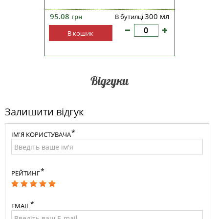
1 шт
95.08
300 мл
39.27
ості:
грн
В бутилці
гр
В кошик
В к
Відгуки
Залишити відгук
ІМ'Я КОРИСТУВАЧА
РЕЙТИНГ
EMAIL