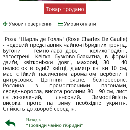
Товар продано
Умови повернення
Умови оплати
Роза "Шарль де Голль" (Rose Charles De Gaulle)
- чедовий представник чайно-гібридних троянд.
Бутони темно-лавандові, келихоподібні,
загострені. Квітка бузково-блакитна, в формі
дзиґи, квітконіжки довгі, махрові, 30 - 40
пелюсток в одній квітці, діаметр квітки 10 см,
має стійкий насиченим ароматом вербени і
цитрусових. Цвітіння рясне, безперервне.
Рослина з прямостоячими пагонами,
середньоросла, висота рослини 80 - 90 см, лист
світло-зелений, глянсовий. Зимостійкість
висока, проте на зиму необхідне укриття.
Стійкість до хвороб середня.
Назад в
"Троянди чайно-гібридні"