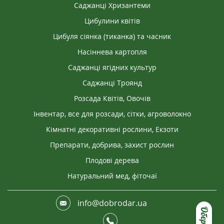
Саджанці Хризантеми
На мене справив дуже добре враження весь
посадковий матеріал, отриманий з Добродару.
Цибулини квітів
Розі зраділа особливо. Цієї весни знову
Цибуля сіянка (тиканка) та часник
замовлю. Саме дивлюся каталог.
Насіннева картопля
Саджанці ягідних культур
Саджанці Троянд
Розсада Квітів, Овочів
Інвентар, все для розсади, сітки, агроволокно
Кімнатні декоративні рослини, Екзоти
Препарати, добрива, захист рослин
Плодові дерева
Натуральний мед, фіточаї
info@dobrodar.ua