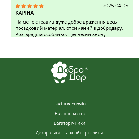
2025-04-05
КАРІНА
На мене справив дуже добре враження весь
посадковий матеріал, отриманий з Добродару.
Розі зраділа особливо. Цієї весни знову
замовлю. Саме дивлюся каталог.
2025-08-09
АЛЛА
Замовляла троянди, саджанці гарно запаковані,
кожна троянда підписана! Коренева система
добре розвинена. Швидка доставка. Дякую
працівникам Добродару!!!
Насіння овочів
Насіння квітів
Багаторічники
2025-10-05
Декоративні та хвойні рослини
ОКСАНА