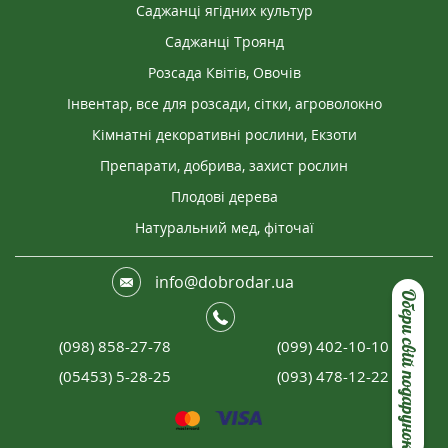
Саджанці ягідних культур
2025-09-22
ЛАРИСА
Саджанці Троянд
Дуже красиві квіти. Маленькі, не вибагливі.
Розсада Квітів, Овочів
Прикраса клумби.
Інвентар, все для розсади, сітки, агроволокно
Кімнатні декоративні рослини, Екзоти
Препарати, добрива, захист рослин
2026-03-01
ВАЛЕРІЯ
Плодові дерева
Якість посадкового матеріалу відмінна, всі
Натуральний мед, фіточаї
бульби тверді та здорові. Квіти розпустилися
насиченого червоного кольору, дуже пишні.
info@dobrodar.ua
Виглядають неймовірно вишукано в невеликих
Обери свій подарунок
весняних букетах. Обов'язково буду брати ще
білі та сині
(098) 858-27-78
(099) 402-10-10
(05453) 5-28-25
(093) 478-12-22
2026-03-04
КАРІНА