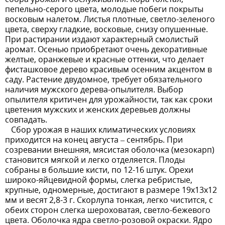
пепельно-серого цвета, молодые побеги покрыты
восковым налетом. Листья плотные, светло-зеленого
цвета, сверху гладкие, восковые, снизу опушенные.
При растирании издают характерный смолистый
аромат. Осенью приобретают очень декоративные
желтые, оранжевые и красные оттенки, что делает
фисташковое дерево красивым осенним акцентом в
саду. Растение двудомное, требует обязательного
наличия мужского дерева-опылителя. Выбор
опылителя критичен для урожайности, так как сроки
цветения мужских и женских деревьев должны
совпадать.
Сбор урожая в наших климатических условиях
приходится на конец августа – сентябрь. При
созревании внешняя, мясистая оболочка (мезокарп)
становится мягкой и легко отделяется. Плоды
собраны в большие кисти, по 12-16 штук. Орехи
широко-яйцевидной формы, слегка ребристые,
крупные, одномерные, достигают в размере 19х13х12
мм и весят 2,8-3 г. Скорлупа тонкая, легко чистится, с
обеих сторон слегка шероховатая, светло-бежевого
цвета. Оболочка ядра светло-розовой окраски. Ядро