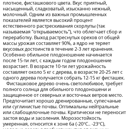
плотное, фисташкового цвета. Вкус приятный,
насыщенный, сладковатый, изысканно нежный,
молочный. Одним из важных промышленных
показателей является высокий процент
естественного растрескивания скорлупы (так
называемая "открываемость"), что облегчает сбор и
переработку. Выход растреснутых орехов от общей
массы урожая составляет 90%, а ядро не теряет
вкусовых достоинств в течение 2-3 лет хранения.
Особенно обильное плодоношение начинается
после 15-ти лет, с каждым годом плодоношение
возрастает. В возрасте 10-ти лет урожайность
составляет около 5 кг с дерева, в возрасте 20-25 лет с
одного дерева получается собрать 12-15 кг фисташек.
Фисташковое дерево очень светолюбивое, требует
полного солнца для обильного плодоношени и
защищенное от северных и восточных ветров место.
Предпочитает хорошо дренированные, супесчаные
или суглинистые почвы. Оптимальны нейтральные
или слабощелочные почвы. Критически не переносит
застоя воды и засоления. Морозостойкость
умеренная, относится к зоне 6a (-20°C.. -23°C),