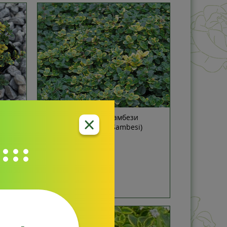
лей
Тимьян лимонный Замбези
(Thymus citriodorus Sambesi)
отзывов: 0
1 шт
е:
Товар продано