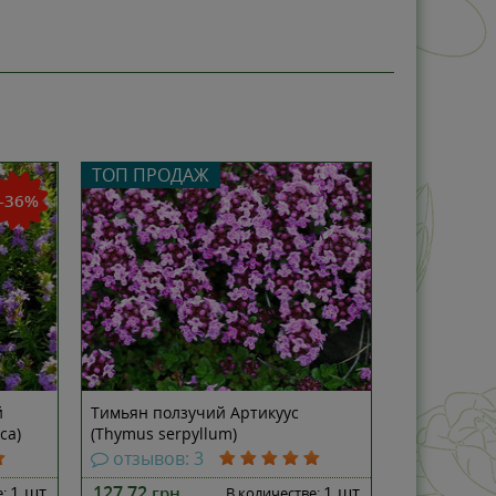
ТОП ПРОДАЖ
-36%
й
Тимьян ползучий Артикуус
ca)
(Thymus serpyllum)
отзывов: 3
1 шт
127.72
1 шт
грн
е:
В количестве: