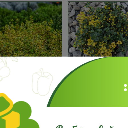
ян лимонний Ауреус (Aureus)
Тимьян лимонний Донна Ва
(Doone Valley)
тзывов: 1
отзывов: 1
.49
1 шт
116.23
грн
грн
В количестве:
В количеств
 корзину
В корзину