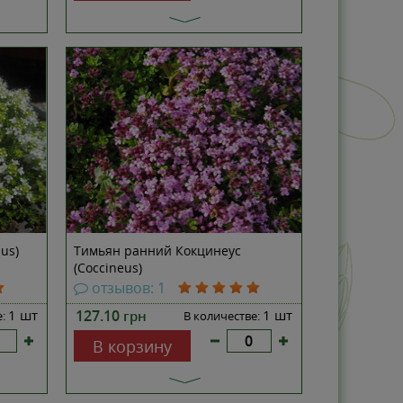
us)
Тимьян ранний Кокцинеус
(Coccineus)
отзывов: 1
1 шт
127.10
1 шт
грн
е:
В количестве:
В корзину