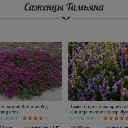
Саженцы Тимьяна
ян ранний Криппин Ред
Тимьян горный иллирийски
ping Red)
(Satureja montana subsp.illyri
тзывов: 6
отзывов: 3
.48
1 шт
грн
В количестве:
197.99
грн
В количеств