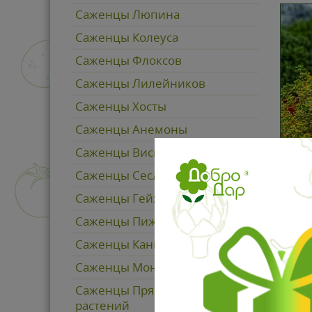
Саженцы Люпина
Саженцы Колеуса
Саженцы Флоксов
Саженцы Лилейников
Саженцы Хосты
Саженцы Анемоны
Саженцы Вискарии
Тимь
Саженцы Сеслерии
о
Саженцы Гейхеры
126
Саженцы Пижмо
В
Саженцы Канны
Саженцы Монарды
Саженцы Пряно-вкусовых
растений