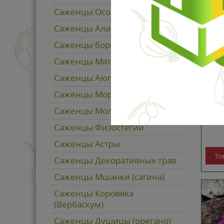
Саженцы Осоки (карекс)
Саженцы Алисума горного
Саженцы бородатых Ирисов
Саженцы Мяты
Саженцы Аюги (живучка)
Тимь
Саженцы Морозника
piper
Саженцы Молинии
от
Саженцы Физостегии
Саженцы Астры
То
Саженцы Декоративных трав
Саженцы Мшанки (сагина)
Саженцы Коровяка
(Вербаскум)
Саженцы Душицы (орегано)