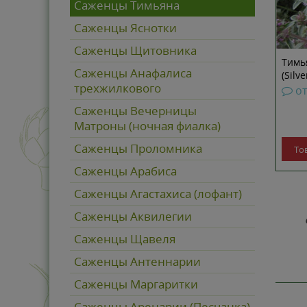
Саженцы Тимьяна
Саженцы Яснотки
Саженцы Щитовника
Тимь
Саженцы Анафалиса
(Silv
трехжилкового
о
Саженцы Вечерницы
Матроны (ночная фиалка)
Саженцы Проломника
То
Саженцы Арабиса
Саженцы Агастахиса (лофант)
Саженцы Аквилегии
Саженцы Щавеля
Саженцы Антеннарии
Саженцы Маргаритки
Саженцы Аренарии (Песчанка)