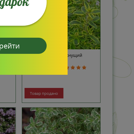
одарок
рейти
ymus
Тимьян лимонно-пахнущий
(Thumus lemon)
отзывов: 1
Товар продано