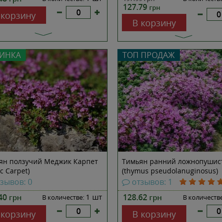
127.79
грн
 корзину
В корзину
ИНКА
ТОП ПРОДАЖ
ян ползучий Меджик Карпет
Тимьян ранний ложнопушис
c Carpet)
(thymus pseudolanuginosus)
зывов: 0
отзывов: 1
.40
1 шт
128.62
грн
грн
В количестве:
В количеств
 корзину
В корзину