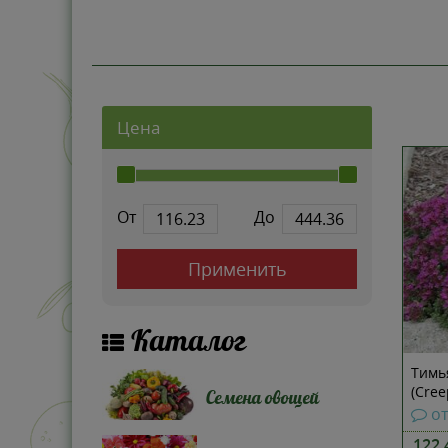
Цена
От
До
Применить
Каталог
Тимь
(Cree
Семена овощей
о
122