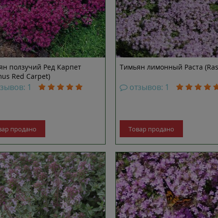
ян ползучий Ред Карпет
Тимьян лимонный Раста (Ras
us Red Carpet)
тзывов: 1
отзывов: 1
вар продано
Товар продано