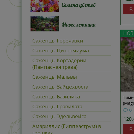
Семена цветов
В
Многолетники
НОВ
Саженцы Горечавки
Саженцы Цитромиума
Саженцы Кортадерии
(Пампасная трава)
Саженцы Мальвы
Саженцы Зайцехвоста
Саженцы Базилика
Тимь
(Magi
Саженцы Гравилата
от
Саженцы Эдельвейса
120
Амариллис (Гиппеаструм) в
В
горшках