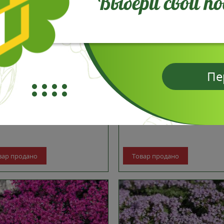
Выбери свой п
Пе
ян перечный (Thymus
Тимьян ранний Пигмеус (Th
ita)
praecox Pygmaeus)
зывов: 0
отзывов: 0
вар продано
Товар продано