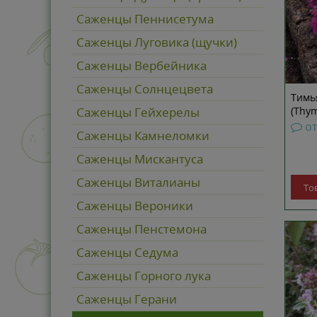
Саженцы Пеннисетума
Саженцы Луговика (щучки)
Саженцы Вербейника
Саженцы Солнцецвета
Тимь
(Thym
Саженцы Гейхерелы
о
Саженцы Камнеломки
Саженцы Мискантуса
Саженцы Виталианы
То
Саженцы Вероники
Саженцы Пенстемона
Саженцы Седума
Саженцы Горного лука
Cаженцы Герани