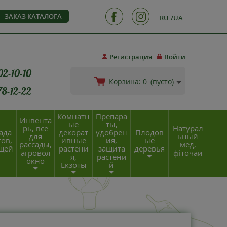
ЗАКАЗ КАТАЛОГА
RU
UA
Регистрация
Войти
02-10-10
Корзина:
0
(пусто)
78-12-22
Комнатн
Препара
Инвента
ые
ты,
рь, все
Натурал
ада
декорат
удобрен
Плодов
для
ьный
ов,
ивные
ия,
ые
рассады,
мед,
щей
растени
защита
деревья
агровол
фіточаи
я,
растени
окно
Екзоты
й