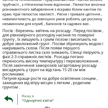
трубчасті , з п'ятилопастним відгином . Пелюстки віночка
різноманітного забарвлення з яскраво білим кантом по
краю. Краї пелюсток хвилясті . Рясне і тривале цвітіння ,
невимогливість до зовнішніх умов роблять цю рослину
незамінним для клумб , балконів та садових ваз .
Посів : березень- квітень на розсаду . Перед посівом ,
для рівномірного розподілу насіння по поверхні
грунту , їх змішують з сухим піском і висипають на
добре зволожений грунт . Посіви збризкують водою і
накривають склом. Після появи першого
справжнього листка скло знімають. Сіянці пікірують у
фазі 2-3 справжніх листків . Розсада погано
переносить високу температуру і перезволоження .
Після закінчення заморозків загартовану розсаду
висаджують у грунт на відстань 15-20 см між
рослинами.
Петунія краще росте на добре освітлених сонцем ,
захищених від вітру місцях з легким , родючим
грунтом .
Назад в
"Однорічні квіти"