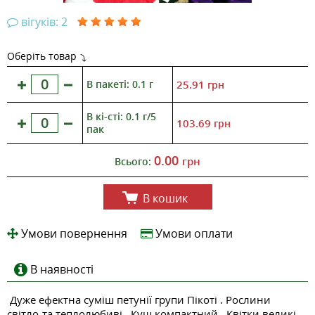
вігуків: 2
Оберіть товар
В пакеті: 0.1 г
25.91
грн
В кі-сті: 0.1 г/5
103.69
грн
пак
0.00
грн
Всього:
В кошик
Умови повернення
Умови оплати
В наявності
Дуже ефектна суміш петунії групи Пікоті . Рослини
світло-та теплолюбиві . Кущ компактний . Квітки великі,