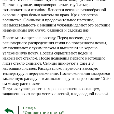
Цветки крупные, широковорончатые, трубчатые, с
пятилопастным отгибом. Лепестки венчика разнообразной
окраски с ярко белым кантом по краю. Края лепестков
волнистые. Обильное и продолжительное цветение,
невзыскательность к внешним условиям делают это растение
незаменимым для клумб, балконов и садовых ваз.
Посев: март-апрель на рассаду. Перед посевом, для
равномерного распределения семян по поверхности почвы,
их смешивают с сухим песком и высыпают на хорошо
увлажненную почву. Посевы сбрызгивают водой и
накрывают стеклом. После появления первого настоящего
листа стекло снимают. Сеянцы пикируют в фазе 2-3
настоящих листьев. Рассада плохо переносит высокую
температуру и переувлажнение. После окончания заморозков
закаленную рассаду высаживают в грунт на расстояние 15-20
см между растениями.
Петуния лучше растет на хорошо освещенных солнцем,
защищенных от ветра местах с легкой, плодородной почвой.
Назад в
"Однолетние цветы"