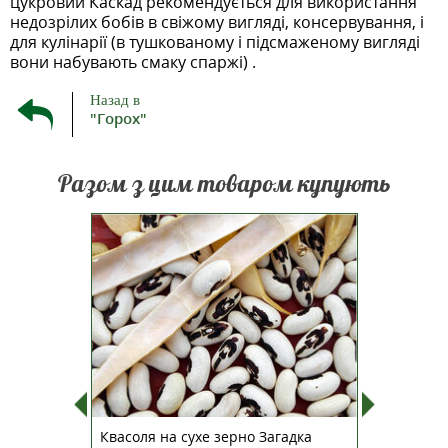
цукровий Каскад рекомендується для використання
недозрілих бобів в свіжому вигляді, консервування, і
для кулінарії (в тушкованому і підсмаженому вигляді
вони набувають смаку спаржі) .
Назад в
"Горох"
Разом з цим товаром купують
інових та
Ранній сорт квасолі,
Раннь
ТОП ПР
мплекс
високоврожайний. Стійкий до
мороз
іцидними
багатьох хвороб. Плоди дуже
росл
ими
міцні, квасолю можна збирати
відва
гічно-
механізованими шляхом. Маса
кислоти,
1000 бобів - 500 гр. Рослина не
ислота);
вимоглива, але любить м'який
маг...
грунт.
ту
Квасоля на сухе зерно Загадка
Щавель 