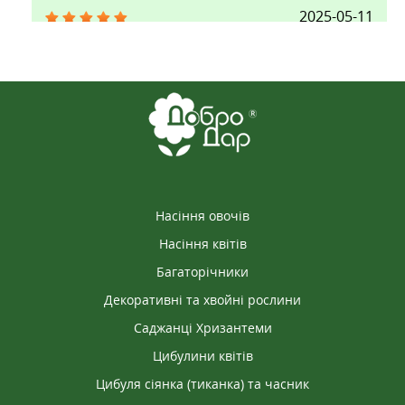
2025-05-11
ІРИНА
В минулому році досить не погано сабе
зарекомендував цей сорт. Гарно зійшов, дружно
цвів, має найбільше стручків. Правда стручки
невеликі.
Насіння овочів
Насіння квітів
Багаторічники
Декоративні та хвойні рослини
Саджанці Хризантеми
Цибулини квітів
Цибуля сіянка (тиканка) та часник