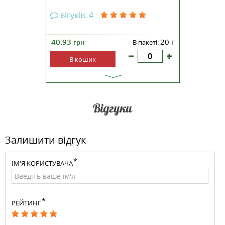
вігуків: 4
вігук
35 мл
40.93
20 г
3.27
ті:
грн
В пакеті:
грн
В кошик
В к
Відгуки
Залишити відгук
ІМ'Я КОРИСТУВАЧА
РЕЙТИНГ