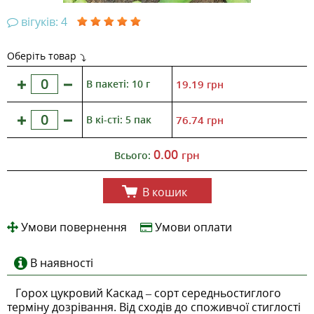
вігуків: 4
Оберіть товар
В пакеті: 10 г
19.19
грн
В кі-сті: 5 пак
76.74
грн
0.00
грн
Всього:
В кошик
Умови повернення
Умови оплати
В наявності
Горох цукровий Каскад – сорт середньостиглого
терміну дозрівання. Від сходів до споживчої стиглості