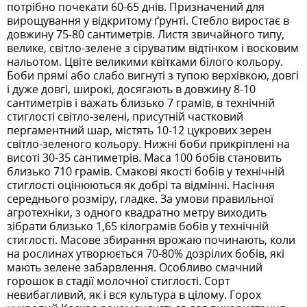
потрібно почекати 60-65 днів. Призначений для
вирощування у відкритому ґрунті. Стебло виростає в
довжину 75-80 сантиметрів. Листя звичайного типу,
велике, світло-зелене з сіруватим відтінком і восковим
нальотом. Цвіте великими квітками білого кольору.
Боби прямі або слабо вигнуті з тупою верхівкою, довгі
і дуже довгі, широкі, досягають в довжину 8-10
сантиметрів і важать близько 7 грамів, в технічній
стиглості світло-зелені, присутній частковий
пергаментний шар, містять 10-12 цукрових зерен
світло-зеленого кольору. Нижні боби прикріплені на
висоті 30-35 сантиметрів. Маса 100 бобів становить
близько 710 грамів. Смакові якості бобів у технічній
стиглості оцінюються як добрі та відмінні. Насіння
середнього розміру, гладке. За умови правильної
агротехніки, з одного квадратно метру виходить
зібрати близько 1,65 кілограмів бобів у технічній
стиглості. Масове збирання врожаю починають, коли
на рослинах утворюється 70-80% дозрілих бобів, які
мають зелене забарвлення. Особливо смачний
горошок в стадії молочної стиглості. Сорт
невибагливий, як і вся культура в цілому. Горох