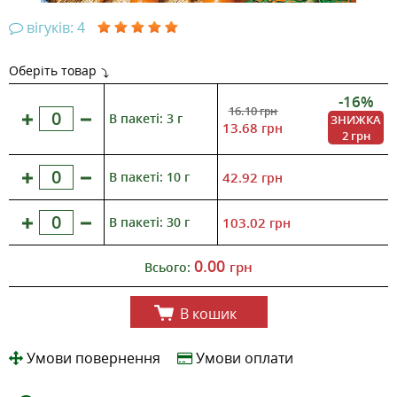
вігуків: 4
Оберіть товар
-16%
16.10
грн
В пакеті: 3 г
ЗНИЖКА
13.68
грн
2 грн
В пакеті: 10 г
42.92
грн
В пакеті: 30 г
103.02
грн
0.00
грн
Всього:
В кошик
Умови повернення
Умови оплати