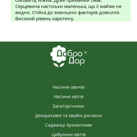
соковита, ніжна. Дуже приємний смак.
Серцевина настільки маленька, що її майже не
видно. Стійка до зовнішніх факторів довкілля.
Високий рівень каротину.
2026-05-13
ІЛОНА
Сорт повністю відповідає своїм характеристикам
— дає великі, соковиті та солодкі плоди. Дякую
магазину за швидку доставку та якісний товар!
Насіння овочів
Насіння квітів
Багаторічники
Декоративні та хвойні рослини
Саджанці Хризантеми
Цибулини квітів