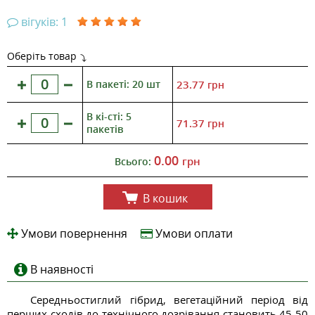
вігуків: 1
Оберіть товар
В пакеті: 20 шт
23.77
грн
В кі-сті: 5
71.37
грн
пакетів
0.00
грн
Всього:
В кошик
Умови повернення
Умови оплати
В наявності
Середньостиглий гібрид, вегетаційний період від
перших сходів до технічного дозрівання становить 45-50