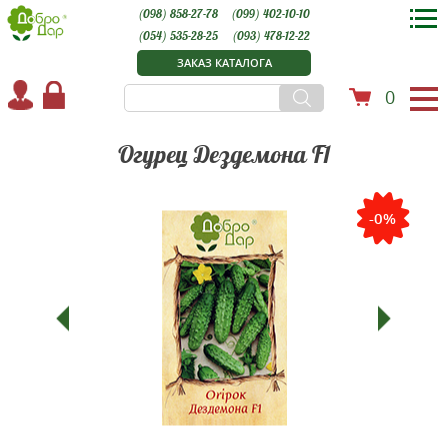
(098) 858-27-78
(099) 402-10-10
(054) 535-28-25
(093) 478-12-22
ЗАКАЗ КАТАЛОГА
0
Огурец Дездемона F1
-0%