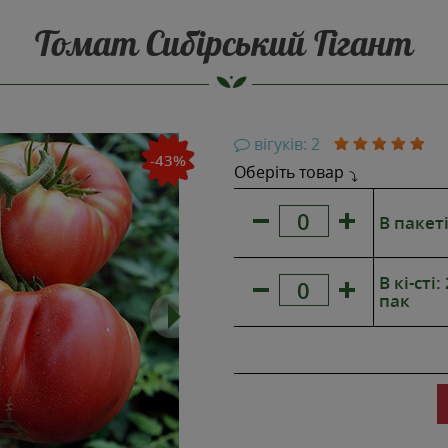
Томат Сибірський Гігант
НОВИНКА
вігуків: 2
-43%
РЕКОМЕНДОВАНО
Оберіть товар
В пакеті
В кі-сті
пак