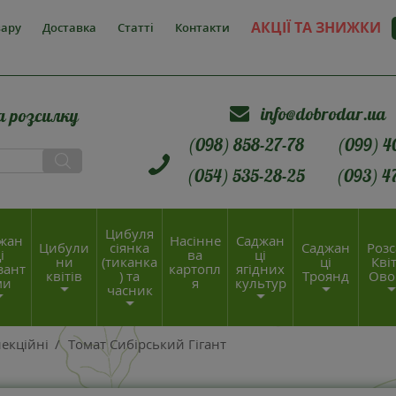
АКЦІЇ ТА ЗНИЖКИ
вару
Доставка
Статті
Контакти
info@dobrodar.ua
а розсилку
(098) 858-27-78
(099) 4
(054) 535-28-25
(093) 4
Цибуля
жан
Насінне
Саджан
Цибули
сіянка
Саджан
Розс
і
ва
ці
ни
(тиканка
ці
Квіт
зант
картопл
ягідних
квітів
) та
Троянд
Ово
ми
я
культур
часник
екційні
/
Томат Сибірський Гігант