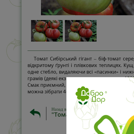
Томат Сибірський гігант – біф-томат серед
відкритому ґрунті і плівкових теплицях. Ку
одне стебло, видаляючи всі «пасинки» і нижн
грамів (деякі екземпляри виростають до 1200
Смак приємний, солодкий. Один з кращих сала
можна зібрати 4-7 кілограмів врожаю.
Назад в
"Томати колекційні"