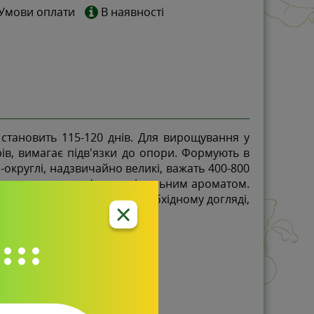
Умови оплати
В наявності
 становить 115-120 днів. Для вирощування у
рів, вимагає підв'язки до опори. Формують в
-округлі, надзвичайно великі, важать 400-800
стою, соковитою м'якоттю і сильним ароматом.
. З однієї рослини, при необхідному догляді,