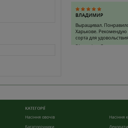
ВЛАДИМИР
Выращивал. Понравился
Харькове. Рекомендую 
сорта для удовольствия
ВІдповідь:
Благодарим 
КАТЕГОРІЇ
Насіння овочів
Насіння к
Багаторічники
Декорати