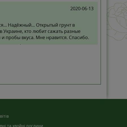
2020-06-13
... Надёжный... Открытый грунт в
в Украине, кто любит сажать разные
 и пробы вкуса. Мне нравится. Спасибо.
за отзыв!
вітів
вні та хвойні рослини