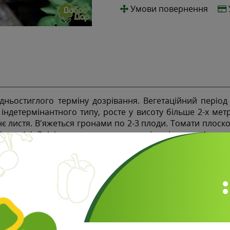
Умови повернення
ньостиглого терміну дозрівання. Вегетаційний період
щ індетермінантного типу, росте у висоту більше 2-х мет
є листя. В'яжеться гронами по 2-3 плоди. Томати плоско
 грамів). Зрілі плоди яскраво-червоні, з ніжною, м'яси
тних сортів для соків і консервування шматочками в соку
Відгуки