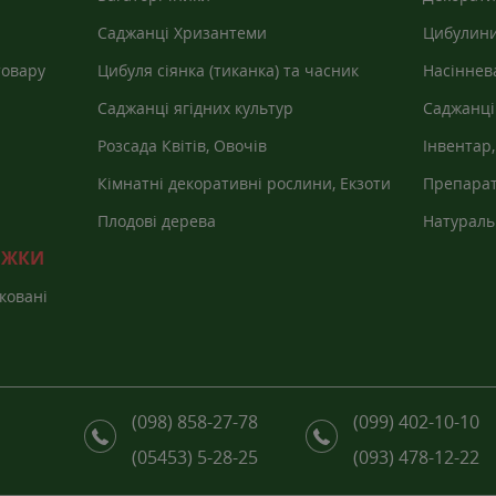
Саджанці Хризантеми
Цибулини
товару
Цибуля сіянка (тиканка) та часник
Насіннев
Саджанці ягідних культур
Саджанці
Розсада Квітів, Овочів
Інвентар,
агроволо
Кімнатні декоративні рослини, Екзоти
Препарат
Плодові дерева
Натураль
НИЖКИ
ковані
(098) 858-27-78
(099) 402-10-10
(05453) 5-28-25
(093) 478-12-22