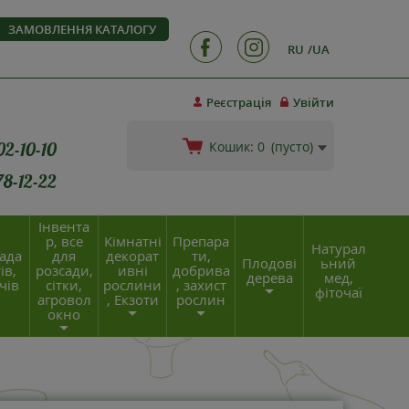
ЗАМОВЛЕННЯ КАТАЛОГУ
RU
UA
Реєстрація
Увійти
02-10-10
Кошик:
0
(пусто)
78-12-22
Інвента
р, все
Кімнатні
Препара
Натурал
ада
для
декорат
ти,
Плодові
ьний
ів,
розсади,
ивні
добрива
дерева
мед,
чів
сітки,
рослини
, захист
фіточаї
агровол
, Екзоти
рослин
окно