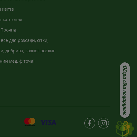
 квітів
а картопля
 Троянд
 все для розсади, сітки,
кно
и, добрива, захист рослин
ний мед, фіточаї
Обери свій подарунок