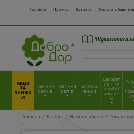
Головна
Про нас
Каталог
Оплата, обмін то
Підписатися н
Декорат
Сад
АКЦІЇ
ивні та
Насіння
Насіння
Багаторі
ц
ТА
хвойні
овочів
квітів
чники
Хри
ЗНИЖК
рослин
е
И
и
Головна
/
Каталог
/
Насіння овочів
/
Томати кол