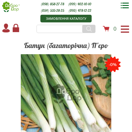
(098) 858-27-78
(099) 402-10-10
(054) 535-28-25
(093) 478-12-22
ЗАМОВЛЕННЯ КАТАЛОГУ
0
Батун (багаторічна) П'єро
-0%