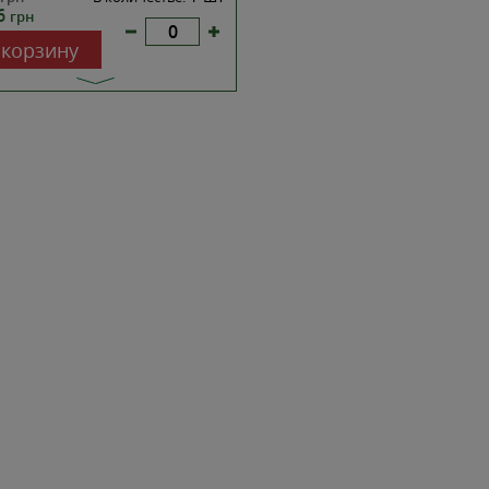
46
грн
 корзину