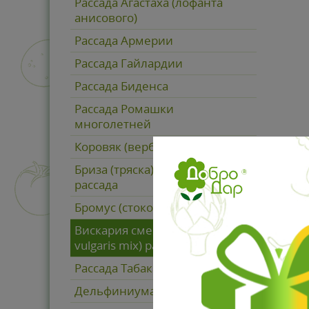
Рассада Агастаха (лофанта
анисового)
Рассада Армерии
Рассада Гайлардии
Рассада Биденса
Рассада Ромашки
многолетней
Коровяк (вербаскум) рассада
Бриза (тряска) большая
рассада
Бромус (стоколос) рассада
Вискария смесь (Viscaria
vulgaris mix) рассада
Рассада Табака для курения
Дельфиниума рассада