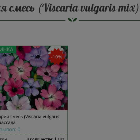
 смесь (Viscaria vulgaris mix
ИНКА
-10%
рия смесь (Viscaria vulgaris
рассада
зывов: 0
1 шт
грн
В количестве: