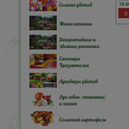
19.
Семена цветов
В
Многолетники
Декоративные и
хвойные растения
Саженцы
Хризантемы
Луковицы цветов
Лук севок (тыканка)
и чеснок
Семенной картофель