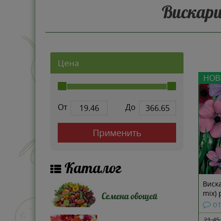
Вискария
Цена
НОВ
От
До
Применить
Каталог
Виска
mix) 
Семена овощей
от
21.45