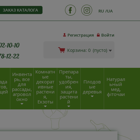
ЗАКАЗ КАТАЛОГА
RU
UA
Регистрация
Войти
02-10-10
Корзина:
0
(пусто)
78-12-22
Комнатн
Препара
Инвента
ые
ты,
рь, все
Натурал
ада
декорат
удобрен
Плодов
для
ьный
ов,
ивные
ия,
ые
рассады,
мед,
щей
растени
защита
деревья
агровол
фіточаи
я,
растени
окно
Екзоты
й