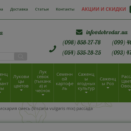
АКЦИИ И СКИДКИ
ра
Доставка
Статьи
Контакты
info@dobrodar.ua
а
(098) 858-27-78
(099) 4
(054) 535-28-25
(093) 4
Лук
енц
Семенн
Саженц
Лукови
севок
Расс
ы
ой
ы
Саженц
цы
(тыканк
Цвет
зант
картофе
ягодных
ы Роз
цветов
а) и
Ово
мы
ль
культур
чеснок
искария смесь (Viscaria vulgaris mix) рассада