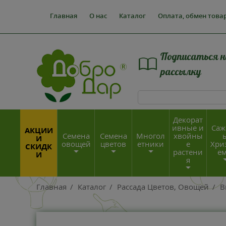
Главная
О нас
Каталог
Оплата, обмен това
Подписаться н
рассылку
Декорат
ивные и
Саж
АКЦИИ
Семена
Семена
Многол
хвойны
И
овощей
цветов
етники
е
Хри
СКИДК
растени
е
И
я
Главная
/
Каталог
/
Рассада Цветов, Овощей
/
В