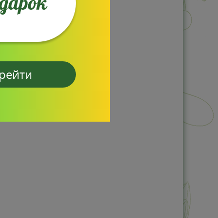
одарок
рейти