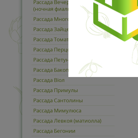
Рассада Вечерница Матроны
(ночная фиалка)
Рассада Многолетников
Рассада Зайцехвоста (Ларгус)
Рассада Томатов
Рассада Перцов
Рассада Петунии
Рассада Бакопы
Рассада Віол
Рассада Примулы
Рассада Сантолины
Рассада Мимулюса
Рассада Левкоя (матиолла)
Рассада Бегонии