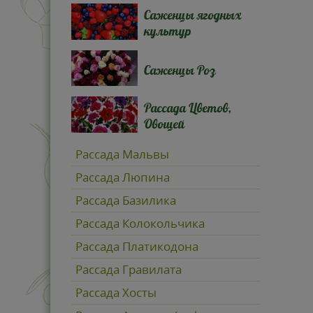
Саженцы ягодных
культур
Саженцы Роз
Рассада Цветов,
Овощей
Рассада Мальвы
Рассада Люпина
Рассада Базилика
Рассада Колокольчика
Рассада Платикодона
Рассада Гравилата
Рассада Хосты