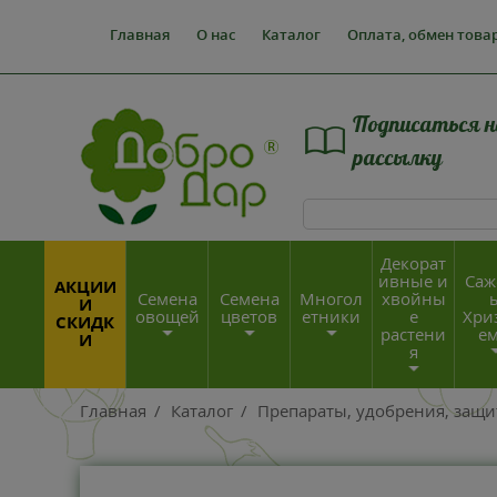
Главная
О нас
Каталог
Оплата, обмен това
Подписаться н
рассылку
Декорат
ивные и
Саж
АКЦИИ
Семена
Семена
Многол
хвойны
И
овощей
цветов
етники
е
Хри
СКИДК
растени
е
И
я
Главная
/
Каталог
/
Препараты, удобрения, защи