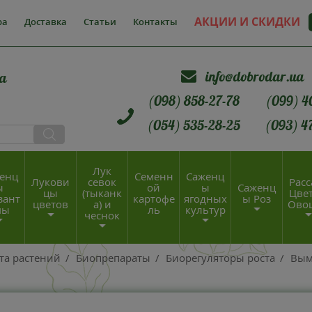
АКЦИИ И СКИДКИ
ра
Доставка
Статьи
Контакты
info@dobrodar.ua
а
(098) 858-27-78
(099) 4
(054) 535-28-25
(093) 4
Лук
енц
Семенн
Саженц
Лукови
севок
Расс
ы
ой
ы
Саженц
цы
(тыканк
Цвет
зант
картофе
ягодных
ы Роз
цветов
а) и
Ово
мы
ль
культур
чеснок
та растений
/
Биопрепараты
/
Биорегуляторы роста
/
Вым