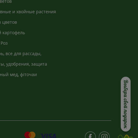
ветов
вные и хвойные растения
 цветов
 картофель
Роз
ь, все для рассады,
кно
ы, удобрения, защита
ный мед, фіточаи
Выбери свой подарок