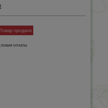
а
Товар продано
-0%
словия оплаты