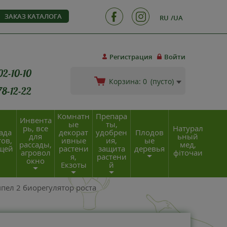
ЗАКАЗ КАТАЛОГА
RU
UA
Регистрация
Войти
02-10-10
Корзина:
0
(пусто)
78-12-22
Комнатн
Препара
Инвента
ые
ты,
рь, все
Натурал
ада
декорат
удобрен
Плодов
для
ьный
ов,
ивные
ия,
ые
рассады,
мед,
щей
растени
защита
деревья
агровол
фіточаи
я,
растени
окно
Екзоты
й
пел 2 биорегулятор роста