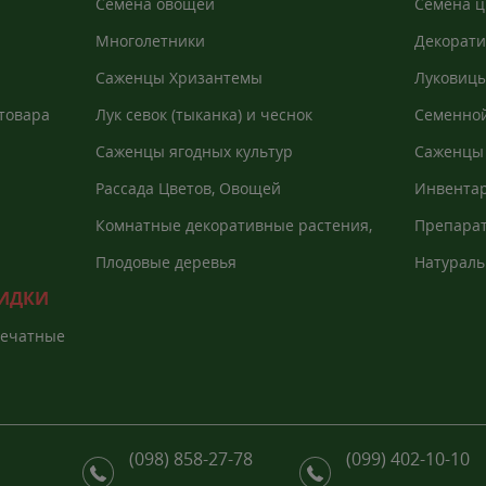
Семена овощей
Семена ц
Многолетники
Декорати
Саженцы Хризантемы
Луковицы
товара
Лук севок (тыканка) и чеснок
Семенной
Саженцы ягодных культур
Саженцы 
Рассада Цветов, Овощей
Инвентар
агроволо
Комнатные декоративные растения,
Препарат
Екзоты
растений
Плодовые деревья
Натураль
КИДКИ
печатные
(098) 858-27-78
(099) 402-10-10