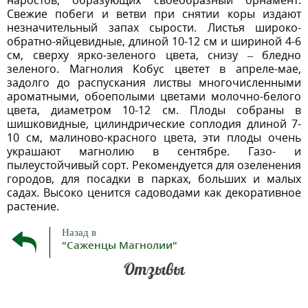
наростов, образующих своеобразный орнамент.
Свежие побеги и ветви при снятии коры издают
незначительный запах сырости. Листья широко-
обратно-яйцевидные, длиной 10-12 см и шириной 4-6
см, сверху ярко-зеленого цвета, снизу – бледно
зеленого. Магнолия Кобус цветет в апреле-мае,
задолго до распускания листвы многочисленными
ароматными, обоеполыми цветами молочно-белого
цвета, диаметром 10-12 см. Плоды собраны в
шишковидные, цилиндрические соплодия длиной 7-
10 см, малиново-красного цвета, эти плоды очень
украшают магнолию в сентябре. Газо- и
пылеустойчивый сорт. Рекомендуется для озеленения
городов, для посадки в парках, больших и малых
садах. Высоко ценится садоводами как декоративное
растение.
Назад в
"Саженцы Магнолии"
Отзывы