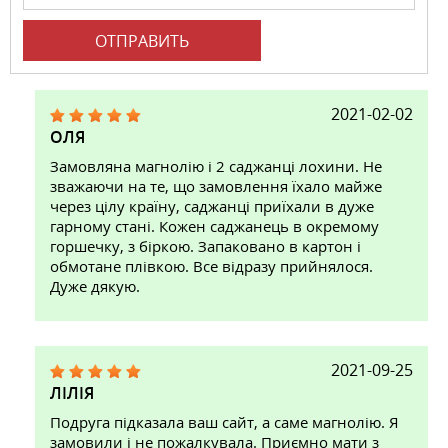
ОТПРАВИТЬ
2021-02-02
ОЛЯ
Замовляна магнолію і 2 саджанці лохини. Не
зважаючи на те, що замовлення їхало майже
через цілу країну, саджанці приїхали в дуже
гарному стані. Кожен саджанець в окремому
горшечку, з біркою. Запаковано в картон і
обмотане плівкою. Все відразу прийнялося.
Дуже дякую.
2021-09-25
ЛІЛІЯ
Подруга підказала ваш сайт, а саме магнолію. Я
замовили і не пожалкувала. Приємно мати з