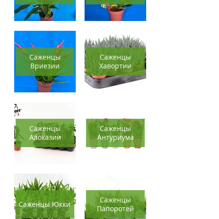
Саженцы
Саженцы
Вриезии
Хавортии
Саженцы
Саженцы
Алоказии
Антуриума
Саженцы
Саженцы Юкки
Папоротей