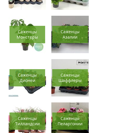
Саженцы
Саженцы
Монстеры
Азалии
Саженцы
Саженцы
Дионеи
Шаффлеры
Саженцы
Саженцы
Тилландсии
Пеларгонии