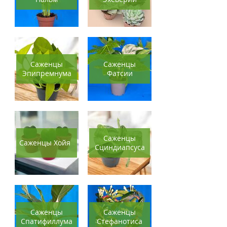
Саженцы
Саженцы
Эпипремнума
Фатсии
Саженцы
Саженцы Хойя
Сциндиапсуса
Саженцы
Саженцы
Спатифиллума
Стефанотиса