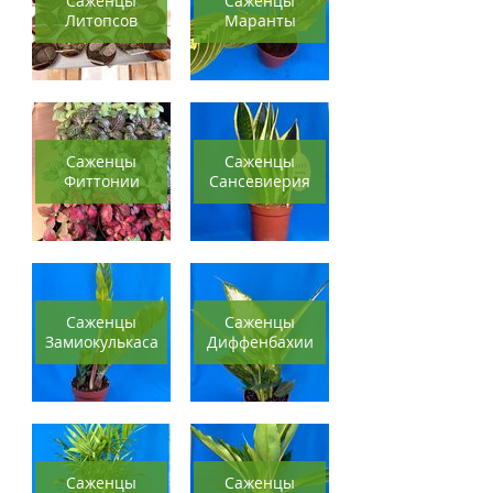
Саженцы
Саженцы
Литопсов
Маранты
Саженцы
Саженцы
Фиттонии
Сансевиерия
Саженцы
Саженцы
Замиокулькаса
Диффенбахии
Саженцы
Саженцы