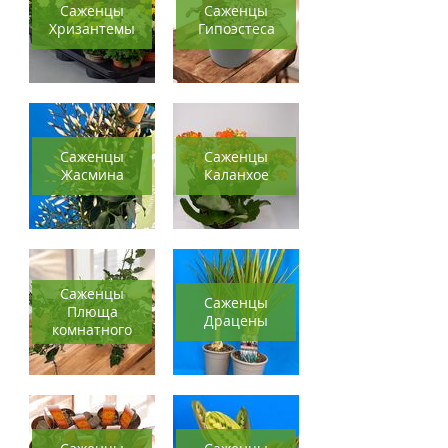
Саженцы
Саженцы
Хризантемы
Гипоэстеса
Саженцы
Саженцы
Жасмина
Каланхое
Саженцы
Саженцы
Плюща
Драцены
комнатного