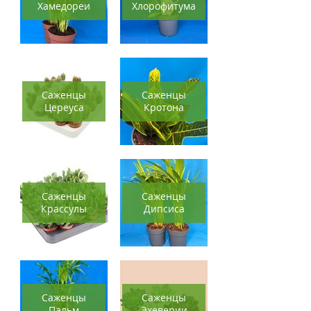
Хамедореи
Хлорофитума
Саженцы
Саженцы
Цереуса
Кротона
Саженцы
Саженцы
Крассулы
Дипсиса
Саженцы
Саженцы
Пальм
Эхеверии