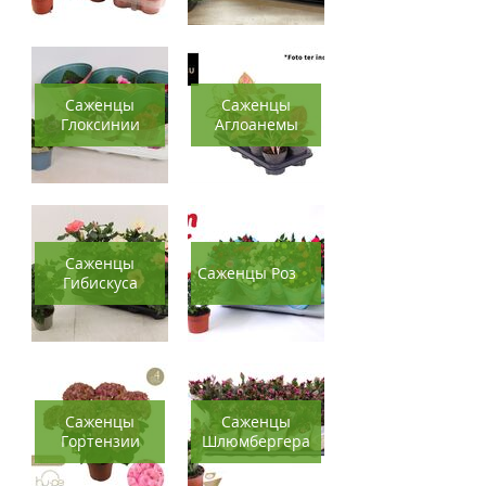
Саженцы
Саженцы
Глоксинии
Аглоанемы
Саженцы
Саженцы Роз
Гибискуса
Саженцы
Саженцы
Гортензии
Шлюмбергера