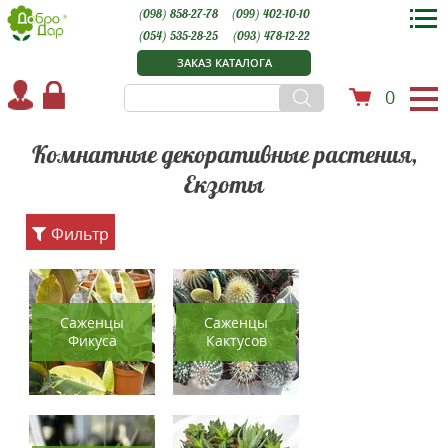
(098) 858-27-78
(099) 402-10-10
(054) 535-28-25
(093) 478-12-22
ЗАКАЗ КАТАЛОГА
0
Комнатные декоративные растения,
Екзоты
Фильтр
Саженцы
Саженцы
Фикуса
Кактусов