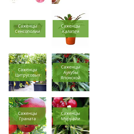
Саженцы
Саженцы
Сенсополии
Калатеи
Саженцы
Саженцы
Аукубы
Цитрусовых
Японской
Саженцы
Саженцы
Граната
Муррайи