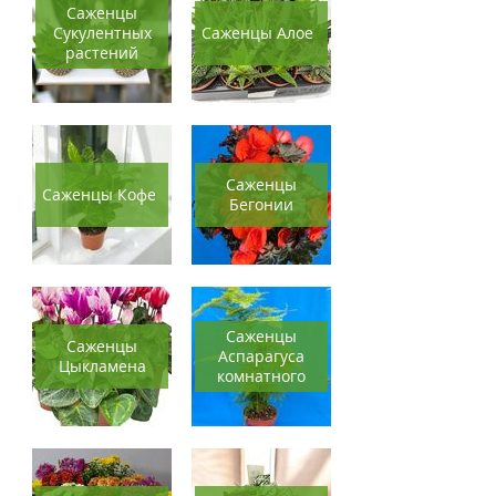
Саженцы
Сукулентных
Саженцы Алое
растений
Саженцы
Саженцы Кофе
Бегонии
Саженцы
Саженцы
Аспарагуса
Цыкламена
комнатного