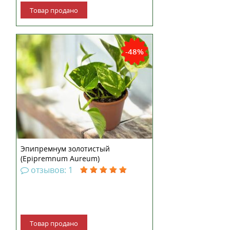
Товар продано
-48%
Эпипремнум золотистый
(Epipremnum Aureum)
отзывов: 1
Товар продано