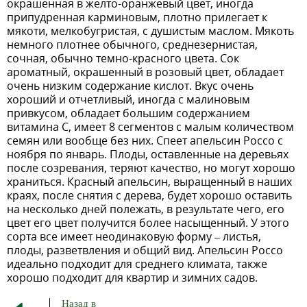
окрашенная в желто-оранжевый цвет, иногда
припудренная карминовым, плотно прилегает к
мякоти, мелкобугристая, с душистым маслом. Мякоть
немного плотнее обычного, среднезернистая,
сочная, обычно темно-красного цвета. Сок
ароматный, окрашенный в розовый цвет, обладает
очень низким содержание кислот. Вкус очень
хороший и отчетливый, иногда с малиновым
привкусом, обладает большим содержанием
витамина С, имеет 8 сегментов с малым количеством
семян или вообще без них. Спеет апельсин Россо с
ноября по январь. Плоды, оставленные на деревьях
после созревания, теряют качество, но могут хорошо
храниться. Красный апельсин, выращенный в наших
краях, после снятия с дерева, будет хорошо оставить
на несколько дней полежать, в результате чего, его
цвет его цвет получится более насыщенный. У этого
сорта все имеет неодинаковую форму – листья,
плоды, разветвления и общий вид. Апельсин Россо
идеально подходит для среднего климата, также
хорошо подходит для квартир и зимних садов.
Назад в