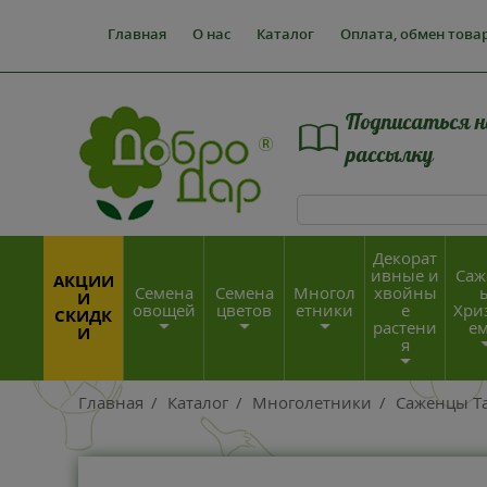
Главная
О нас
Каталог
Оплата, обмен това
Подписаться н
рассылку
Декорат
ивные и
Саж
АКЦИИ
Семена
Семена
Многол
хвойны
И
овощей
цветов
етники
е
Хри
СКИДК
растени
е
И
я
Главная
/
Каталог
/
Многолетники
/
Саженцы Та