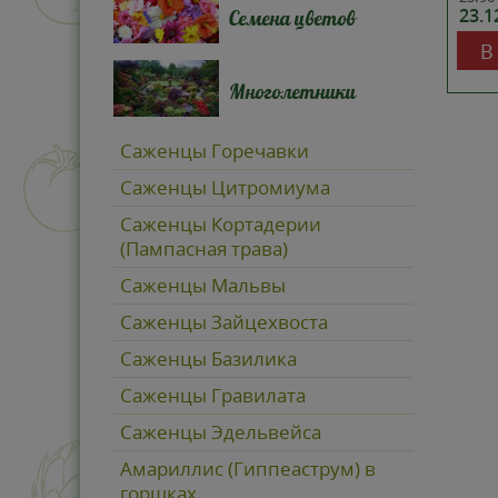
23.
Семена цветов
В
Многолетники
Саженцы Горечавки
Саженцы Цитромиума
Саженцы Кортадерии
(Пампасная трава)
Саженцы Мальвы
Саженцы Зайцехвоста
Саженцы Базилика
Саженцы Гравилата
Саженцы Эдельвейса
Амариллис (Гиппеаструм) в
горшках