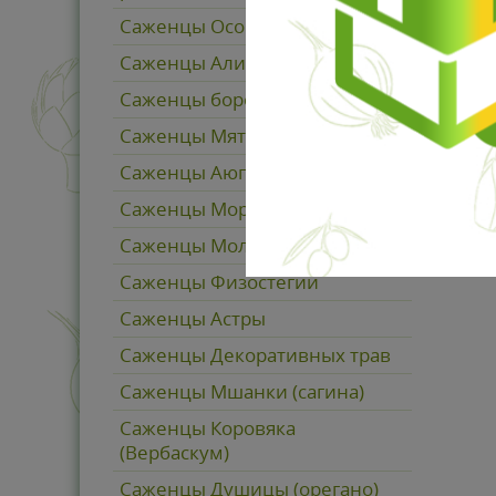
Саженцы Осоки (карекс)
Саженцы Алисума горного
Саженцы бородатых Ирисов
Саженцы Мяты
Саженцы Аюги (живучка)
Саженцы Морозника
Саженцы Молинии
Саженцы Физостегии
Саженцы Астры
Саженцы Декоративных трав
Саженцы Мшанки (сагина)
Саженцы Коровяка
(Вербаскум)
Саженцы Душицы (орегано)