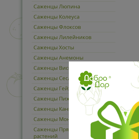
Саженцы Люпина
Саженцы Колеуса
Саженцы Флоксов
Саженцы Лилейников
Саженцы Хосты
Саженцы Анемоны
Саженцы Вискарии
Саженцы Сеслерии
Саженцы Гейхеры
Саженцы Пижмо
Саженцы Канны
Саженцы Монарды
Саженцы Пряно-вкусовых
растений