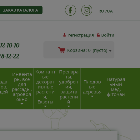
ЗАКАЗ КАТАЛОГА
RU
UA
Регистрация
Войти
02-10-10
Корзина:
0
(пусто)
78-12-22
Комнатн
Препара
Инвента
ые
ты,
рь, все
Натурал
ада
декорат
удобрен
Плодов
для
ьный
ов,
ивные
ия,
ые
рассады,
мед,
щей
растени
защита
деревья
агровол
фіточаи
я,
растени
окно
Екзоты
й