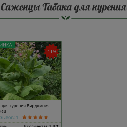
Саженцы Табака для курения
ИНКА
-11%
к для курения Вирджиния
нец
тзывов: 1
1 шт
грн
В количестве: