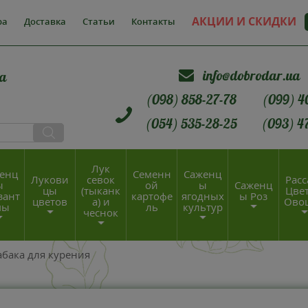
АКЦИИ И СКИДКИ
ра
Доставка
Статьи
Контакты
info@dobrodar.ua
а
(098) 858-27-78
(099) 4
(054) 535-28-25
(093) 4
Лук
енц
Семенн
Саженц
Лукови
севок
Расс
ы
ой
ы
Саженц
цы
(тыканк
Цвет
зант
картофе
ягодных
ы Роз
цветов
а) и
Ово
мы
ль
культур
чеснок
бака для курения