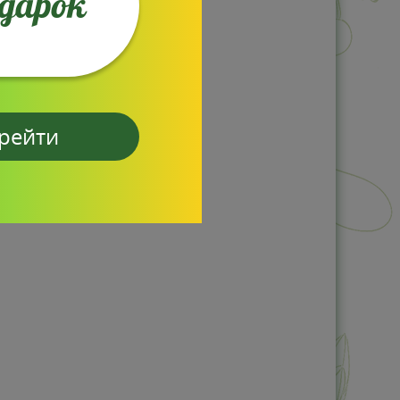
одарок
рейти