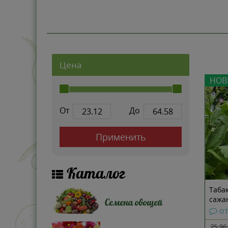
Цена
НОВ
От
До
Применить
Каталог
Таба
сажа
Семена овощей
о
25.96