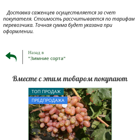
Доставка саженцев осуществляется за счет
покупателя. Стоимость рассчитывается по тарифам
перевозчика. Точная сумма будет указана при
оформлении.
Назад в
"Зимние сорта"
Вместе с этим товаром покупают
Виноград очень раннего срока
ТОП ПРОДАЖ
созревания. Ягоды крупные,
ПРЕДПРОДАЖА
отдельная виноградника весит
18-20 г, удлиненно-овальной
формы, розовой окраски. Мякоть
сочная, мясистая, имеет сладкий,
немного с кислинкой, вкус и
приятный аромат. Грозди к...