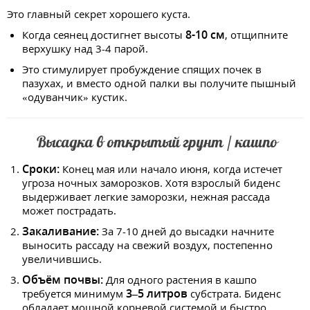
Это главный секрет хорошего куста.
8-10 см
Когда сеянец достигнет высоты
, отщипните
верхушку над 3-4 парой.
Это стимулирует пробуждение спящих почек в
пазухах, и вместо одной палки вы получите пышный
«одуванчик» кустик.
Высадка в открытый грунт / кашпо
Сроки:
Конец мая или начало июня, когда истечет
угроза ночных заморозков. Хотя взрослый биденс
выдерживает легкие заморозки, нежная рассада
может пострадать.
Закаливание:
За 7-10 дней до высадки начните
выносить рассаду на свежий воздух, постепенно
увеличившись.
Объём почвы:
Для одного растения в кашпо
3–5 литров
требуется минимум
субстрата. Биденс
обладает мощной корневой системой и быстро