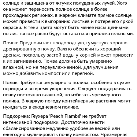
солнце и защищена от жгучих полуденных лучей. Хотя
она может переносить полное солнце в более
прохладных регионах, в жарком климате прямое солнце
может привести к выгоранию листьев и потере его яркой
окраски. В тени цвета могут быть менее насыщенными,
но листья все равно будут оставаться привлекательными.
Почва: Предпочитает плодородную, гумусную, хорошо
дренированную почву. Важно обеспечить хороший
дренаж, поскольку застой воды у корней может привести
к их загниванию. Почва должна быть умеренно
влажной, но не переувлажненной. Для улучшения
можно добавить компост или перегной.
Полив: Требуется регулярного полива, особенно в сухие
периоды и во время укоренения. Следует поддерживать
почву постоянно влажной, но избегать чрезмерного
полива. В жаркую погоду контейнерные растения могут
нуждаться в ежедневном поливе.
Подкормка: Геухера 'Peach Flambé' не требует
интенсивной подкормки. Достаточно внести
сбалансированное медленно удобрение весной или
ежегодно мульчировать почву компостом. Чрезмерная