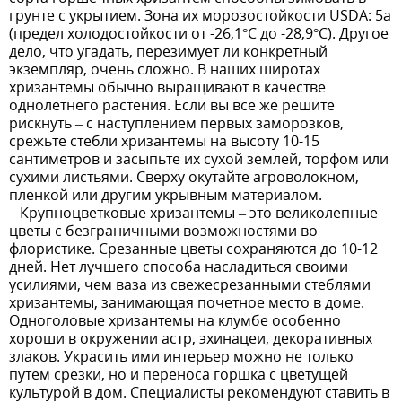
грунте с укрытием. Зона их морозостойкости USDA: 5a
(предел холодостойкости от -26,1°С до -28,9°С). Другое
дело, что угадать, перезимует ли конкретный
экземпляр, очень сложно. В наших широтах
хризантемы обычно выращивают в качестве
однолетнего растения. Если вы все же решите
рискнуть – с наступлением первых заморозков,
срежьте стебли хризантемы на высоту 10-15
сантиметров и засыпьте их сухой землей, торфом или
сухими листьями. Сверху окутайте агроволокном,
пленкой или другим укрывным материалом.
Крупноцветковые хризантемы – это великолепные
цветы с безграничными возможностями во
флористике. Срезанные цветы сохраняются до 10-12
дней. Нет лучшего способа насладиться своими
усилиями, чем ваза из свежесрезанными стеблями
хризантемы, занимающая почетное место в доме.
Одноголовые хризантемы на клумбе особенно
хороши в окружении астр, эхинацеи, декоративных
злаков. Украсить ими интерьер можно не только
путем срезки, но и переноса горшка с цветущей
культурой в дом. Специалисты рекомендуют ставить в