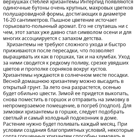
верхушках стеблей хризантемы Интерпид появляются
одиночные бутоны очень крупных, махровых цветков
полушаровидной формы, достигающих в диаметре
16-20 сантиметров. Пышное цветение источает
горьковато-полынный аромат. Его не спутаешь ни с
чем, этот запах уже давно стал символом осени и для
многих ассоциируется с запахом детства.
Хризантемы не требуют сложного ухода и быстро
приживаются после пересадки, что позволяет
выращивать их как в горшках, так и на клумбах. Уход
за ними сводится к редкому поливу, срезке увядших
цветов и прополке сорняков вокруг кустов.
Хризантемы нуждаются в солнечном месте посадки.
Весной домашнюю хризантему можно высадить в
открытый грунт. За лето она разрастется, осенью
будет обильно цвести. Зимой ее придется выкопать,
снова поместить в горшок и отправить на зимовку в
непромерзаемое помещение, в погреб (подпол). Для
зимовки хризантемы в горшке, следует подобрать
светлый и самый холодный подоконник в доме.
Растение нужно будет поливать каждый месяц. При
условии создания благоприятных условий, некоторые
сорта горшечных хризантем способны зимовать в