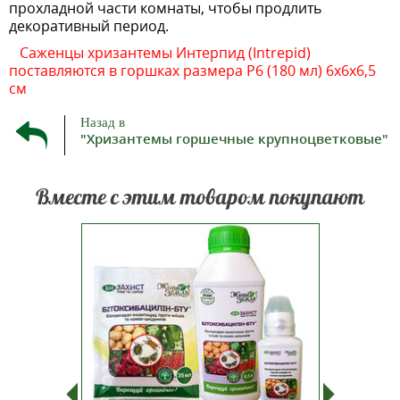
прохладной части комнаты, чтобы продлить
декоративный период.
Саженцы хризантемы Интерпид (Intrepid)
поставляются в горшках размера P6 (180 мл) 6х6х6,5
см
Назад в
"Хризантемы горшечные крупноцветковые"
Вместе с этим товаром покупают
голетнее
Битоксибациллин –
Предна
Астровых.
биологический инсектицидный
расса
-11%
уппе
препарат, предназначенный для
цветов
тковые
защиты сельскохозяйственных,
д
ние
цветочных, лесных и
корнео
репкие,
лекарственных культур от
им
обеги,
насекомых-вредителей:
стиму
70-90
колорадский жук (личинки I-III
разви
возраста), паутинный...
улуч