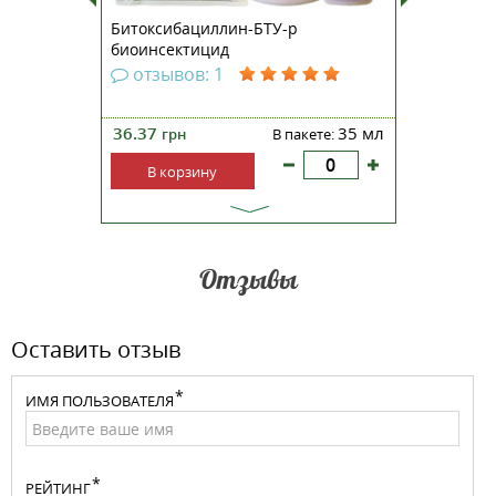
Битоксибациллин-БТУ-р
Хелпрос
биоинсектицид
отзывов: 1
отзыв
1 шт
36.37
35 мл
29.11
тве:
грн
В пакете:
гр
В корзину
В ко
Отзывы
Оставить отзыв
ИМЯ ПОЛЬЗОВАТЕЛЯ
РЕЙТИНГ