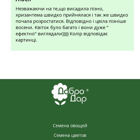
Незважаючи на те,що висадила пізно,
хризантема швидко прийнялася і так же швидко
почала розростатися. Відповідно і цвіла пізніше
восени. Квіток було багато і вони дуже "
ефектно" виглядали))))) Колір відповідає
картинці.
Семена овощей
Семена цветов