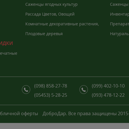
Саженцы ягодных культур
Саженцы 
Рассада Цветов, Овощей
Инвентар
агроволо
Комнатные декоративные растения,
Препарат
Екзоты
растений
Плодовые деревья
Натураль
КИДКИ
печатные
(098) 858-27-78
(099) 402-10-10
(05453) 5-28-25
(093) 478-12-22
убличной оферты
ДоброДар. Все права защищены 2015-