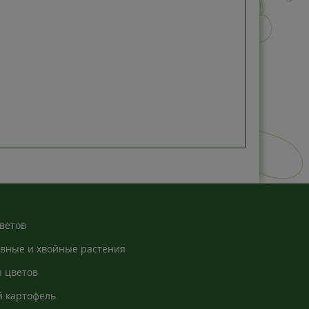
ветов
вные и хвойные растения
 цветов
 картофель