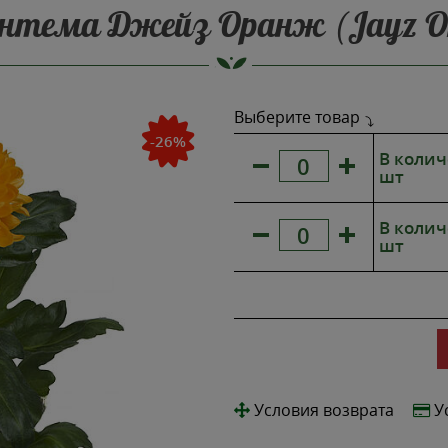
нтема Джейз Оранж (Jayz O
Выберите товар
-26%
В колич
шт
В колич
шт
Условия возврата
У