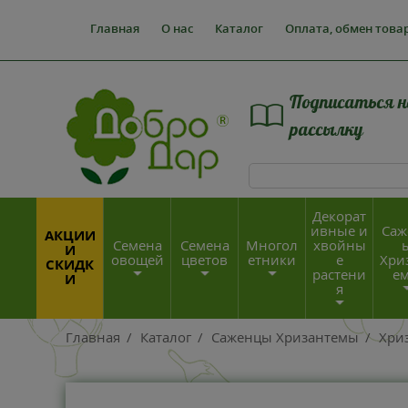
Главная
О нас
Каталог
Оплата, обмен това
Подписаться н
рассылку
Декорат
ивные и
Саж
АКЦИИ
Семена
Семена
Многол
хвойны
И
овощей
цветов
етники
е
Хри
СКИДК
растени
е
И
я
Главная
/
Каталог
/
Саженцы Хризантемы
/
Хри