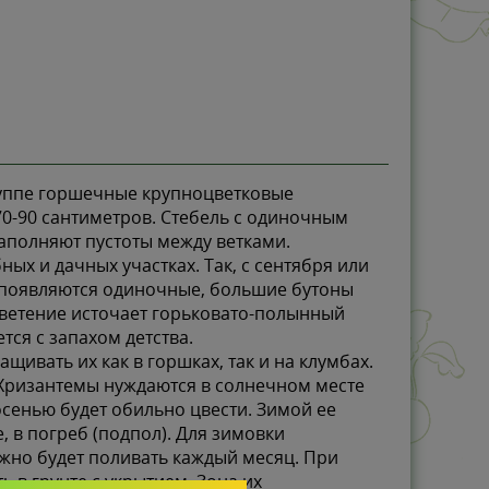
руппе горшечные крупноцветковые
70-90 сантиметров. Стебель с одиночным
аполняют пустоты между ветками.
х и дачных участках. Так, с сентября или
я появляются одиночные, большие бутоны
ветение источает горьковато-полынный
тся с запахом детства.
ивать их как в горшках, так и на клумбах.
. Хризантемы нуждаются в солнечном месте
осенью будет обильно цвести. Зимой ее
 в погреб (подпол). Для зимовки
ужно будет поливать каждый месяц. При
 в грунте с укрытием. Зона их