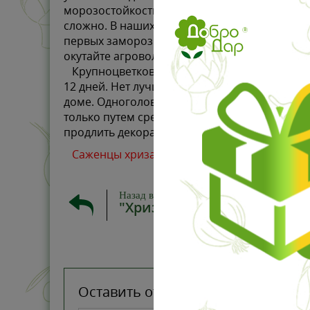
морозостойкости USDA: 5a (предел холодостой
сложно. В наших широтах хризантемы обычно
первых заморозков, срежьте стебли хризанте
окутайте агроволокном, пленкой или други
Крупноцветковые хризантемы – это великол
12 дней. Нет лучшего способа насладиться 
доме. Одноголовые хризантемы на клумбе ос
только путем срезки, но и переноса горшка 
продлить декоративный период.
Саженцы хризантемы Джейз оранжевая (Jayz 
Назад в
"Хризантемы срезочные к
Оставить отзыв