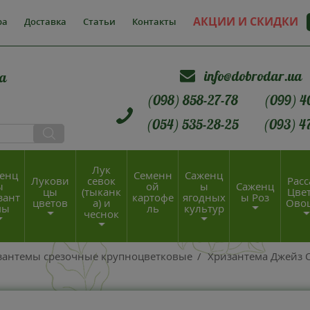
АКЦИИ И СКИДКИ
ра
Доставка
Статьи
Контакты
info@dobrodar.ua
а
(098) 858-27-78
(099) 4
(054) 535-28-25
(093) 4
Лук
енц
Семенн
Саженц
Лукови
севок
Расс
ы
ой
ы
Саженц
цы
(тыканк
Цвет
зант
картофе
ягодных
ы Роз
цветов
а) и
Ово
мы
ль
культур
чеснок
зантемы срезочные крупноцветковые
/
Хризантема Джейз О