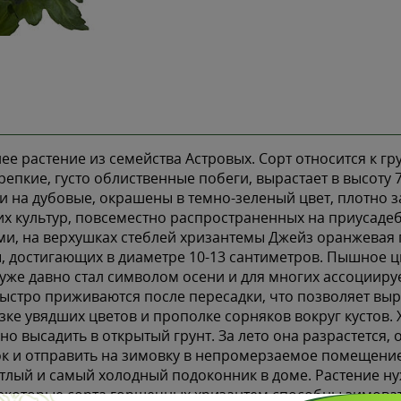
 растение из семейства Астровых. Сорт относится к г
епкие, густо облиственные побеги, вырастает в высоту 
 на дубовые, окрашены в темно-зеленый цвет, плотно з
 культур, повсеместно распространенных на приусадебны
ами, на верхушках стеблей хризантемы Джейз оранжева
 достигающих в диаметре 10-13 сантиметров. Пышное ц
х уже давно стал символом осени и для многих ассоциируе
стро приживаются после пересадки, что позволяет выращ
езке увядших цветов и прополке сорняков вокруг кустов
 высадить в открытый грунт. За лето она разрастется, 
ок и отправить на зимовку в непромерзаемое помещение,
етлый и самый холодный подоконник в доме. Растение н
екоторые сорта горшечных хризантем способны зимовать