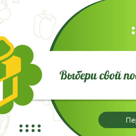
кости от -26,1°С до -28,9°С). Другое дело, что угадать,
 выращивают в качестве однолетнего растения. Если вы
мы на высоту 10-15 сантиметров и засыпьте их сухой зе
м укрывным материалом.
епные цветы с безграничными возможностями во флорис
своими усилиями, чем ваза из свежесрезанными стебля
обенно хороши в окружении астр, эхинацеи, декоративн
с цветущей культурой в дом. Специалисты рекомендуют с
orange) поставляются в горшках размера P7 (300 мл) 7х
Выбери свой п
рупноцветковые"
Отзывы
Пе