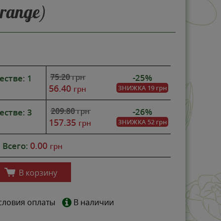
range)
75.20
-25%
грн
естве: 1
56.40
ЗНИЖКА
19 грн
грн
209.80
-26%
грн
естве: 3
157.35
ЗНИЖКА
52 грн
грн
0.00
Всего:
грн
В корзину
словия оплаты
В наличии