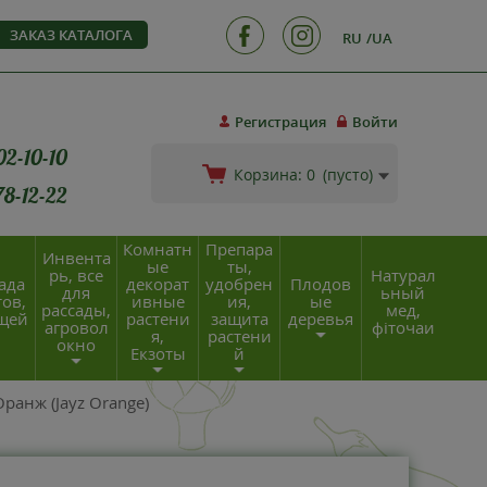
ЗАКАЗ КАТАЛОГА
RU
UA
Регистрация
Войти
02-10-10
Корзина:
0
(пусто)
78-12-22
Комнатн
Препара
Инвента
ые
ты,
рь, все
Натурал
ада
декорат
удобрен
Плодов
для
ьный
ов,
ивные
ия,
ые
рассады,
мед,
щей
растени
защита
деревья
агровол
фіточаи
я,
растени
окно
Екзоты
й
ранж (Jayz Orange)