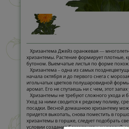
Хризантема Джейз оранжевая — многолетнее
хризантемы. Растение формирует плотные, кр
бутоном. Выемчатые листья по форме похожи
Хризантема – одна из самых позднецветущих
начала октября и до первого снега с мороз
игольчатых цветков полушаровидной формы,
аромат. Его не спутаешь ни с чем, этот запа
Хризантемы не требуют сложного ухода и бы
Уход за ними сводится к редкому поливу, ср
посадки. Весной домашнюю хризантему можно
придется выкопать, снова поместить в горш
хризантемы в горшке, следует подобрать св
условии создания благоприятных условий, н