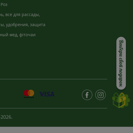
Роз
ь, все для рассады,
кно
ы, удобрения, защита
ный мед, фіточаи
Выбери свой подарок
2026.