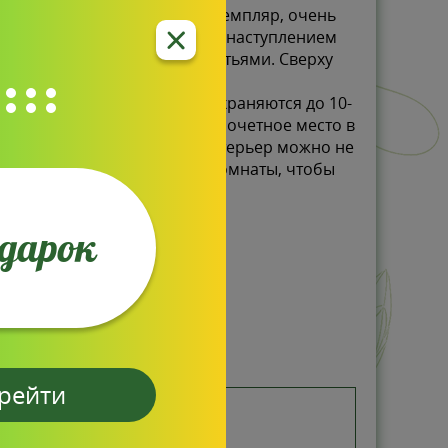
 перезимует ли конкретный экземпляр, очень
 все же решите рискнуть – с наступлением
млей, торфом или сухими листьями. Сверху
тике. Срезанные цветы сохраняются до 10-
ми хризантемы, занимающая почетное место в
ых злаков. Украсить ими интерьер можно не
тавить в прохладной части комнаты, чтобы
7х7,5 см
одарок
рейти