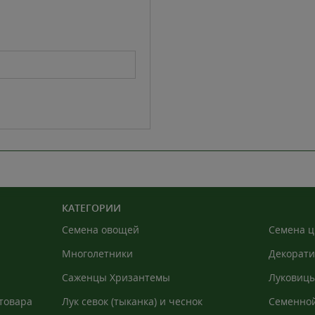
КАТЕГОРИИ
Семена овощей
Семена ц
Многолетники
Декорати
Саженцы Хризантемы
Луковицы
товара
Лук севок (тыканка) и чеснок
Семенной