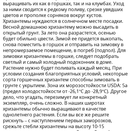
выращивать их как в горшках, так и на клумбах. Уход
за ними сводится к редкому поливу, срезке увядших
цветов и прополке сорняков вокруг кустов.
Хризантемы нуждаются в солнечном месте посадки.
Весной домашнюю хризантему можно высадить в
открытый грунт. За лето она разрастется, осенью
будет обильно цвести. Зимой ее придется выкопать,
снова поместить в горшок и отправить на зимовку в
непромерзаемое помещение, в погреб (подпол). Для
зимовки хризантемы в горшке, следует подобрать
светлый и самый холодный подоконник в доме.
Растение нужно будет поливать каждый месяц. При
условии создания благоприятных условий, некоторые
сорта горшечных хризантем способны зимовать в
грунте с укрытием. Зона их морозостойкости USDA: 5a
(предел холодостойкости от -26,1°С до -28,9°С). Другое
дело, что угадать, перезимует ли конкретный
экземпляр, очень сложно. В наших широтах
хризантемы обычно выращивают в качестве
однолетнего растения. Если вы все же решите
рискнуть – с наступлением первых заморозков,
срежьте стебли хризантемы на высоту 10-15