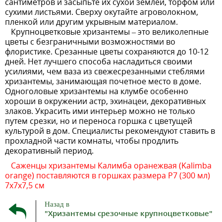
сантиметров и засыпьте их сухой землей, торфом или
сухими листьями. Сверху окутайте агроволокном,
пленкой или другим укрывным материалом.
Крупноцветковые хризантемы – это великолепные
цветы с безграничными возможностями во
флористике. Срезанные цветы сохраняются до 10-12
дней. Нет лучшего способа насладиться своими
усилиями, чем ваза из свежесрезанными стеблями
хризантемы, занимающая почетное место в доме.
Одноголовые хризантемы на клумбе особенно
хороши в окружении астр, эхинацеи, декоративных
злаков. Украсить ими интерьер можно не только
путем срезки, но и переноса горшка с цветущей
культурой в дом. Специалисты рекомендуют ставить в
прохладной части комнаты, чтобы продлить
декоративный период.
Саженцы хризантемы Калимба оранежвая (Kalimba
orange) поставляются в горшках размера P7 (300 мл)
7х7х7,5 см
Назад в
"Хризантемы срезочные крупноцветковые"