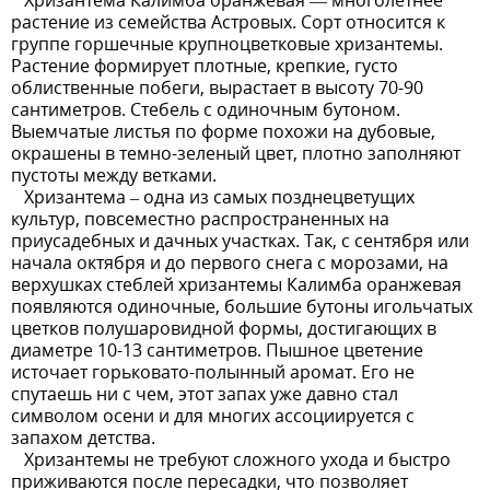
Хризантема Калимба оранжевая — многолетнее
растение из семейства Астровых. Сорт относится к
группе горшечные крупноцветковые хризантемы.
Растение формирует плотные, крепкие, густо
облиственные побеги, вырастает в высоту 70-90
сантиметров. Стебель с одиночным бутоном.
Выемчатые листья по форме похожи на дубовые,
окрашены в темно-зеленый цвет, плотно заполняют
пустоты между ветками.
Хризантема – одна из самых позднецветущих
культур, повсеместно распространенных на
приусадебных и дачных участках. Так, с сентября или
начала октября и до первого снега с морозами, на
верхушках стеблей хризантемы Калимба оранжевая
появляются одиночные, большие бутоны игольчатых
цветков полушаровидной формы, достигающих в
диаметре 10-13 сантиметров. Пышное цветение
источает горьковато-полынный аромат. Его не
спутаешь ни с чем, этот запах уже давно стал
символом осени и для многих ассоциируется с
запахом детства.
Хризантемы не требуют сложного ухода и быстро
приживаются после пересадки, что позволяет