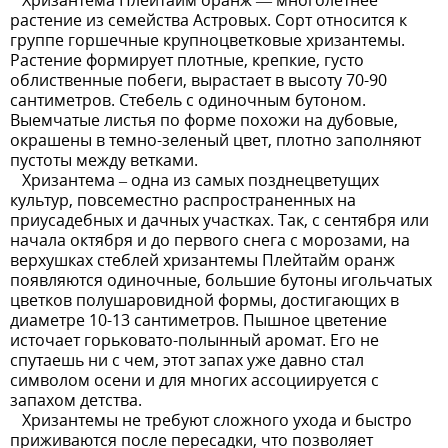
Хризантема Плейтайм оранж — многолетнее
растение из семейства Астровых. Сорт относится к
группе горшечные крупноцветковые хризантемы.
Растение формирует плотные, крепкие, густо
облиственные побеги, вырастает в высоту 70-90
сантиметров. Стебель с одиночным бутоном.
Выемчатые листья по форме похожи на дубовые,
окрашены в темно-зеленый цвет, плотно заполняют
пустоты между ветками.
Хризантема – одна из самых позднецветущих
культур, повсеместно распространенных на
приусадебных и дачных участках. Так, с сентября или
начала октября и до первого снега с морозами, на
верхушках стеблей хризантемы Плейтайм оранж
появляются одиночные, большие бутоны игольчатых
цветков полушаровидной формы, достигающих в
диаметре 10-13 сантиметров. Пышное цветение
источает горьковато-полынный аромат. Его не
спутаешь ни с чем, этот запах уже давно стал
символом осени и для многих ассоциируется с
запахом детства.
Хризантемы не требуют сложного ухода и быстро
приживаются после пересадки, что позволяет