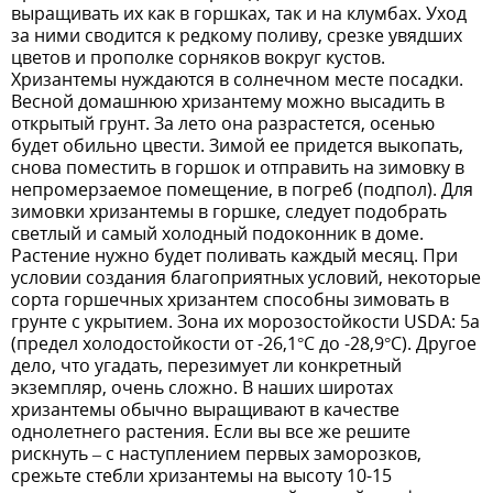
выращивать их как в горшках, так и на клумбах. Уход
за ними сводится к редкому поливу, срезке увядших
цветов и прополке сорняков вокруг кустов.
Хризантемы нуждаются в солнечном месте посадки.
Весной домашнюю хризантему можно высадить в
открытый грунт. За лето она разрастется, осенью
будет обильно цвести. Зимой ее придется выкопать,
снова поместить в горшок и отправить на зимовку в
непромерзаемое помещение, в погреб (подпол). Для
зимовки хризантемы в горшке, следует подобрать
светлый и самый холодный подоконник в доме.
Растение нужно будет поливать каждый месяц. При
условии создания благоприятных условий, некоторые
сорта горшечных хризантем способны зимовать в
грунте с укрытием. Зона их морозостойкости USDA: 5a
(предел холодостойкости от -26,1°С до -28,9°С). Другое
дело, что угадать, перезимует ли конкретный
экземпляр, очень сложно. В наших широтах
хризантемы обычно выращивают в качестве
однолетнего растения. Если вы все же решите
рискнуть – с наступлением первых заморозков,
срежьте стебли хризантемы на высоту 10-15