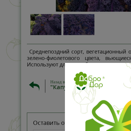
Среднепоздний сорт, вегетационный от
зелено-фиолетового цвета, вьющиес
Используют для потребления в свежем 
Назад в
"Капуста Листовая (Кале)"
Оставить отзыв