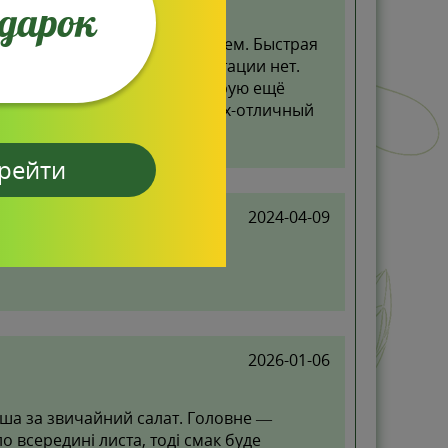
одарок
лку с семенами-довольна всем. Быстрая
каний к упаковке и комплектации нет.
схожесть и качество. Планирую ещё
ечь сюда всех своих знакомых-отличный
рейти
2024-04-09
2026-01-06
ша за звичайний салат. Головне —
о всередині листа, тоді смак буде