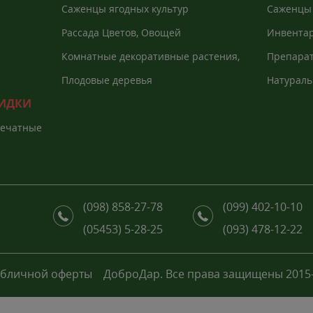
Саженцы ягодных культур
Саженцы 
Рассада Цветов, Овощей
Инвентар
агроволо
Комнатные декоративные растения,
Препарат
Екзоты
растений
Плодовые деревья
Натураль
КИДКИ
печатные
(098) 858-27-78
(099) 402-10-10
(05453) 5-28-25
(093) 478-12-22
убличной оферты
ДоброДар. Все права защищены 2015-