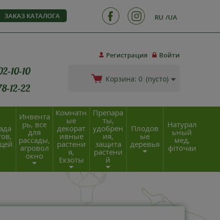
ЗАКАЗ КАТАЛОГА
RU
UA
Регистрация
Войти
02-10-10
Корзина:
0
(пусто)
78-12-22
Комнатн
Препара
Инвента
ые
ты,
рь, все
Натурал
ада
декорат
удобрен
Плодов
для
ьный
ов,
ивные
ия,
ые
рассады,
мед,
щей
растени
защита
деревья
агровол
фіточаи
я,
растени
окно
Екзоты
й