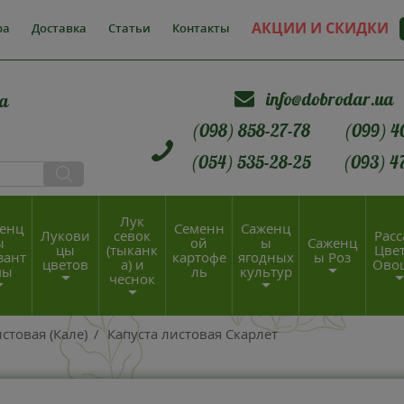
АКЦИИ И СКИДКИ
ра
Доставка
Статьи
Контакты
info@dobrodar.ua
а
(098) 858-27-78
(099) 4
(054) 535-28-25
(093) 4
Лук
енц
Семенн
Саженц
Лукови
севок
Расс
ы
ой
ы
Саженц
цы
(тыканк
Цвет
зант
картофе
ягодных
ы Роз
цветов
а) и
Ово
мы
ль
культур
чеснок
стовая (Кале)
/
Капуста листовая Скарлет