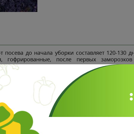
 посева до начала уборки составляет 120-130 дн
я, гофрированные, после первых заморозков 
виде.
Отзывы