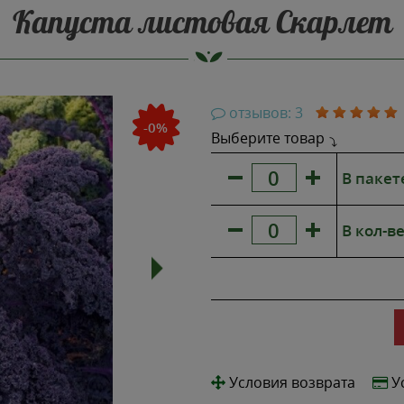
Капуста листовая Скарлет
НОВИНКА
отзывов: 3
-0%
Выберите товар
В пакет
В кол-ве
Условия возврата
У