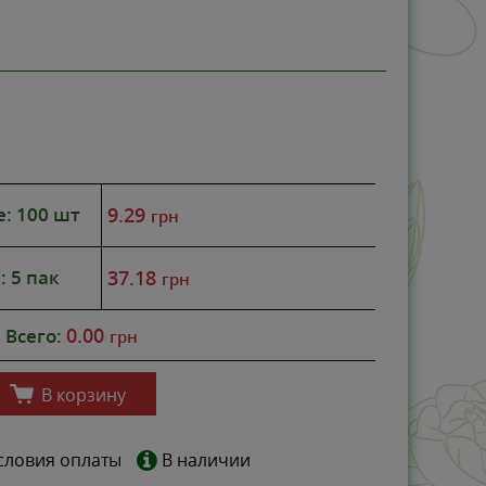
НОВИНКА
-0%
е: 100 шт
9.29
грн
: 5 пак
37.18
грн
0.00
Всего:
грн
В корзину
словия оплаты
В наличии