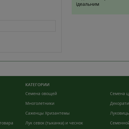
ідеальним
КАТЕГОРИИ
Семена овощей
Семена ц
Многолетники
Декорати
Саженцы Хризантемы
Луковицы
товара
Лук севок (тыканка) и чеснок
Семенной