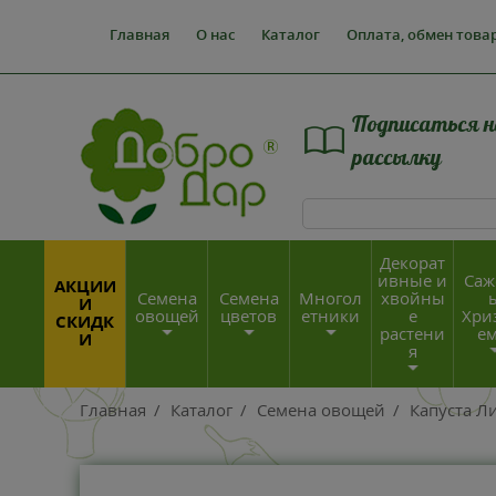
Главная
О нас
Каталог
Оплата, обмен това
Подписаться н
рассылку
Декорат
ивные и
Саж
АКЦИИ
Семена
Семена
Многол
хвойны
И
овощей
цветов
етники
е
Хри
СКИДК
растени
е
И
я
Главная
/
Каталог
/
Семена овощей
/
Капуста Ли