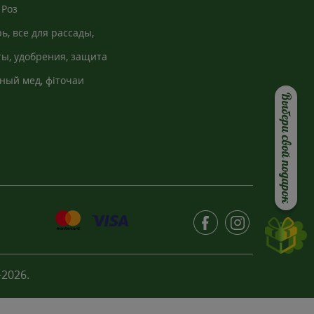
Роз
ь, все для рассады,
кно
ы, удобрения, защита
ный мед, фіточаи
Выбери свой подарок
2026.