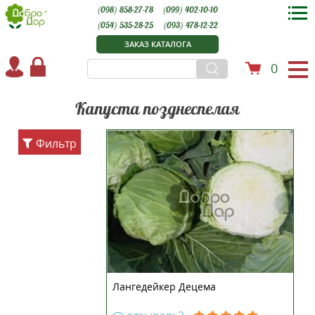
(098) 858-27-78
(099) 402-10-10
(054) 535-28-25
(093) 478-12-22
ЗАКАЗ КАТАЛОГА
0
Капуста позднеспелая
Позднеспелый сорт, который
Фильтр
готов к употреблению через 6
месяцев хранения. Период от
всходов до технической спелости
140-150 дней. Употребляется в
свежем виде, не теряет своих
вкусовых качеств после
длительного хранения. Кочан
твер...
Лангедейкер Децема