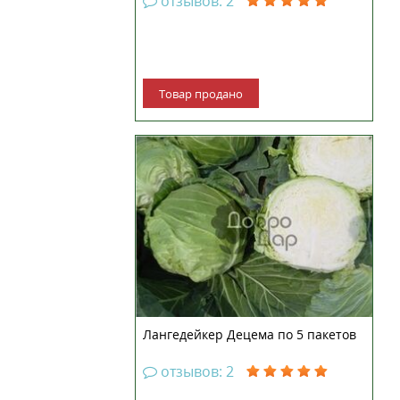
отзывов: 2
Товар продано
Позднеспелый сорт, который
готов к употреблению через 6
месяцев хранения. Период от
всходов до технической спелости
140-150 дней. Употребляется в
свежем виде, не теряет своих
вкусовых качеств после
длительного хранения. Кочан
твер...
Лангедейкер Децема по 5 пакетов
отзывов: 2